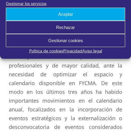
Gestionar los servicios
afectado por estas circunstancias,
Aceptar
manteniendo la senda de crecimiento
generalizado a partir de finales de 2021.
Rechazar
Gestionar cookies
La estrategia plasmada en el Plan Director 22-
Política de cookies
Privacidad
Aviso legal
24 reflejaba la necesidad de priorizar eventos
profesionales y de mayor calidad, ante la
necesidad de optimizar el espacio y
calendario disponible en FYCMA. De este
modo en los últimos tres años ha habido
importantes movimientos en el calendario
anual, focalizados en la incorporación de
eventos estratégicos y la externalización o
desconvocatoria de eventos considerados