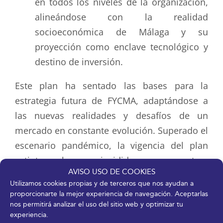
en todos los niveles de la organización,
alineándose con la realidad
socioeconómica de Málaga y su
proyección como enclave tecnológico y
destino de inversión.
Este plan ha sentado las bases para la
estrategia futura de FYCMA, adaptándose a
las nuevas realidades y desafíos de un
mercado en constante evolución. Superado el
escenario pandémico, la vigencia del plan
extinto ha coincidido con otros
AVISO USO DE COOKIES
acontecimientos globales de gran impacto
Utilizamos cookies propias y de terceros que nos ayudan a
socioeconómico y generadores de
proporcionarte la mejor experiencia de navegación. Aceptarlas
inestabilidad, si bien el sector en el que
nos permitirá analizar el uso del sitio web y optimizar tu
experiencia.
opera FYCMA no se ha visto especialmente