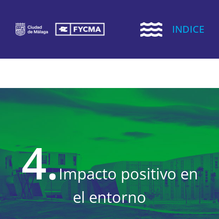
Saltar
al
INDICE
contenido
4.
Impacto positivo en
el entorno