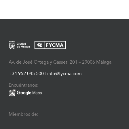
Av. de José Ortega y Gasset, 201 – 29006 Málaga
+34 952 045 500
|
info@fycma.com
Encuéntranos:
Miembros de: