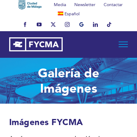
Saltar
Media
Newsletter
Contactar
al
Español
contenido
Facebook
YouTube
X
Instagram
MyBusiness
LinkedIn
Tiktok
Galería de
Imágenes
Imágenes FYCMA