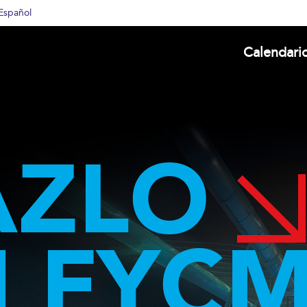
Español
Calendari
AZLO
N FYC