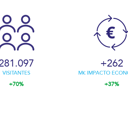
283.936
+
265
VISITANTES
M€ IMPACTO ECO
+70%
+37%