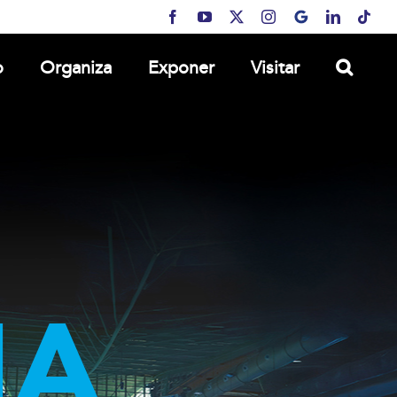
Facebook
YouTube
X
Instagram
MyBusiness
LinkedIn
Tikt
o
Organiza
Exponer
Visitar
MA