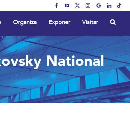
Facebook
YouTube
X
Instagram
MyBusiness
LinkedIn
Tikt
o
Organiza
Exponer
Visitar
ovsky National