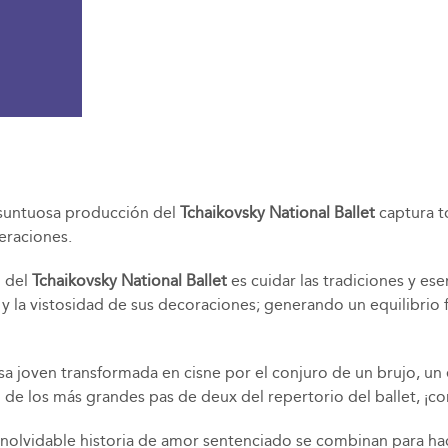
ta suntuosa producción del
Tchaikovsky National Ballet
captura to
eraciones.
l del
Tchaikovsky National Ballet
es cuidar las tradiciones y ese
 y la vistosidad de sus decoraciones; generando un equilibrio 
sa joven transformada en cisne por el conjuro de un brujo, un
o de los más grandes pas de deux del repertorio del ballet, ¡c
inolvidable historia de amor sentenciado se combinan para h