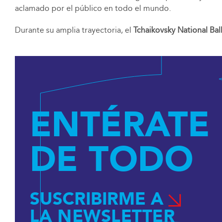
aclamado por el público en todo el mundo.
Durante su amplia trayectoria, el
Tchaikovsky National Bal
ENTÉRATE
DE TODO
SUSCRIBIRME A
LA NEWSLETTER