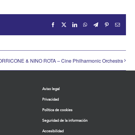
Facebook
X
LinkedIn
WhatsApp
Telegram
Pinterest
Correo
electrón
RRICONE & NINO ROTA – Cine Philharmonic Orchestra
Aviso legal
Privacidad
Política de cookies
Seguridad de la información
Accesibilidad