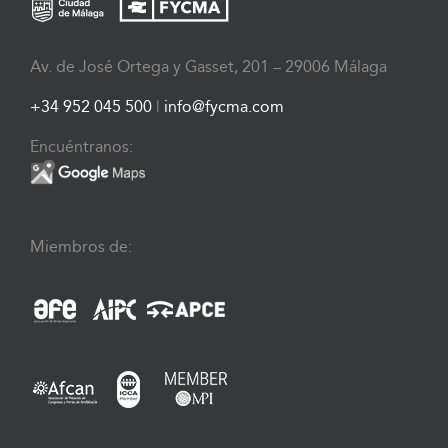
Av. de José Ortega y Gasset, 201 – 29006 Málaga
+34 952 045 500
|
info@fycma.com
Encuéntranos:
Miembros de: