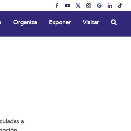
Facebook
YouTube
X
Instagram
MyBusiness
LinkedIn
Tikt
o
Organiza
Exponer
Visitar
culadas a
omoción