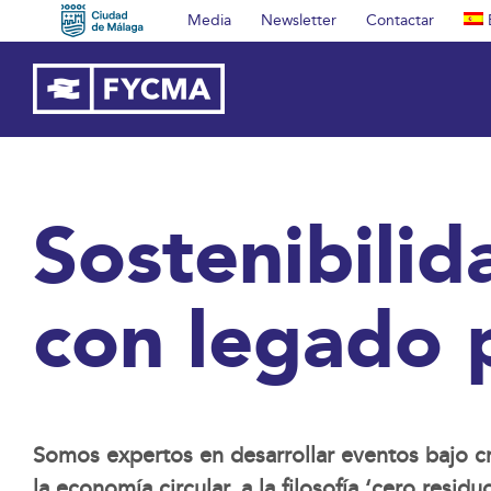
Saltar
Media
Newsletter
Contactar
al
contenido
Sostenibilid
con legado 
Somos expertos en desarrollar eventos bajo cri
la economía circular, a la filosofía ‘cero res