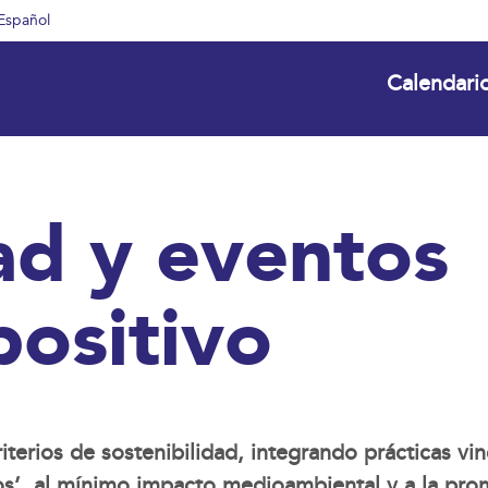
Español
Calendari
ad y eventos
positivo
terios de sostenibilidad, integrando prácticas vin
iduos’, al mínimo impacto medioambiental y a la pr