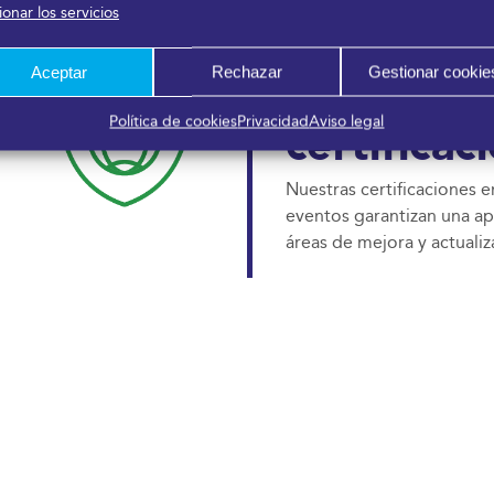
02.
onar los servicios
Aceptar
Rechazar
Gestionar cookie
Adhesión 
Política de cookies
Privacidad
Aviso legal
certificac
Nuestras certificaciones e
eventos garantizan una ap
áreas de mejora y actuali