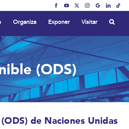
Facebook
YouTube
X
Instagram
MyBusiness
LinkedIn
Tikt
o
Organiza
Exponer
Visitar
nible (ODS)
e (ODS) de Naciones Unidas