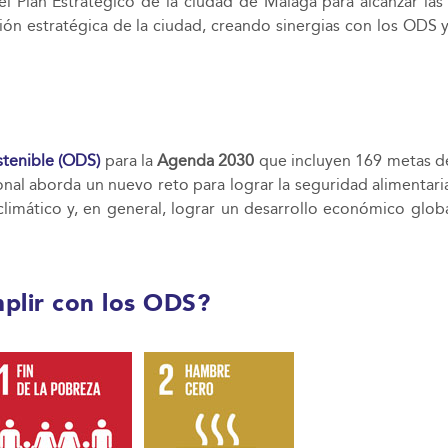
el Plan Estratégico de la ciudad de Málaga para alcanzar la
ión estratégica de la ciudad, creando sinergias con los ODS y
stenible (ODS)
para la
Agenda 2030
que incluyen 169 metas de
onal aborda un nuevo reto para lograr la seguridad alimentaria
limático y, en general, lograr un desarrollo económico globa
lir con los ODS?