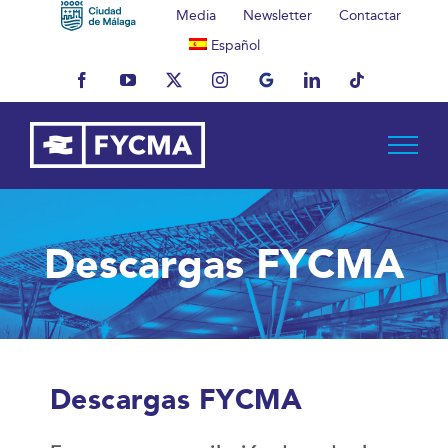
Saltar
Media
Newsletter
Contactar
al
Español
contenido
Facebook
YouTube
X
Instagram
MyBusiness
LinkedIn
Tiktok
Descargas FYCMA
Descargas FYCMA