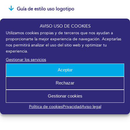
Guía de estilo uso logotipo
AVISO USO DE COOKIES
Utilizamos cookies propias y de terceros que nos ayudan a
Expositores
proporcionarte la mejor experiencia de navegación. Aceptarlas
nos permitirá analizar el uso del sitio web y optimizar tu
experiencia.
Tips para el expositor
Gestionar los servicios
Normas de participación en Certámenes
Aceptar
Rechazar
Visitantes
Gestionar cookies
Política de cookies
Privacidad
Aviso legal
Normas del visitante