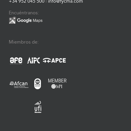
+34 952 045 500
|
info@fycma.com
Encuéntranos:
Miembros de: