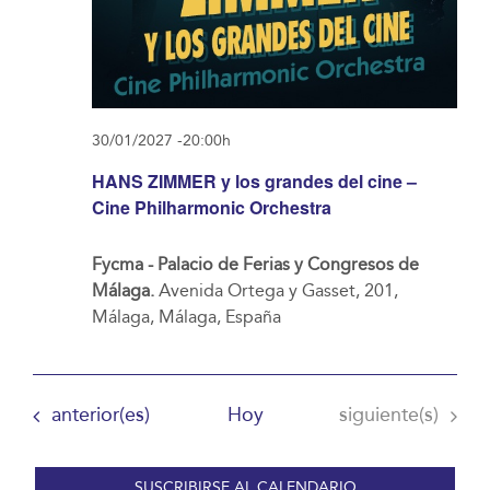
30/01/2027 -20:00h
HANS ZIMMER y los grandes del cine –
Cine Philharmonic Orchestra
Fycma - Palacio de Ferias y Congresos de
Málaga.
Avenida Ortega y Gasset, 201,
Málaga, Málaga, España
Eventos
Eventos
anterior(es)
Hoy
siguiente(s)
SUSCRIBIRSE AL CALENDARIO