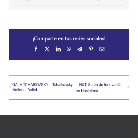
¡Comparte en tus redes sociales!
Facebook
X
LinkedIn
WhatsApp
Telegram
Pinterest
Correo
electrónico
GALA TCHAIKOVSKY – Tchaikovsky
H&T, Salón de Innovación
National Ballet
en Hostelería