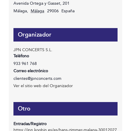
Avenida Ortega y Gasset, 201
Málaga
,
Málaga
29006
España
Organizador
JPN CONCERTS S.L.
Teléfono
933 961 768
Correo electrónico
clientes@jpnconcerts.com
Ver el sitio web del Organizador
Otro
Entradas/Registro
https://jpn.koobin.es/es/hans-zimmer-malaga-30012027