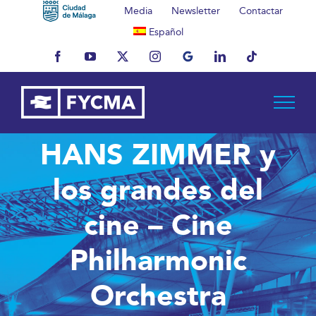
Saltar
Media
Newsletter
Contactar
al
Español
contenido
Facebook
YouTube
X
Instagram
MyBusiness
LinkedIn
Tiktok
HANS ZIMMER y
los grandes del
cine – Cine
Philharmonic
Orchestra