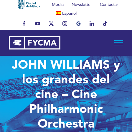
Saltar
Media
Newsletter
Contactar
al
Español
contenido
Facebook
YouTube
X
Instagram
MyBusiness
LinkedIn
Tiktok
JOHN WILLIAMS y
los grandes del
cine – Cine
Philharmonic
Orchestra