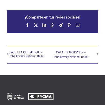
¡Comparte en tus redes sociales!
Facebook
X
LinkedIn
WhatsApp
Telegram
Pinterest
Correo
electrónico
LA BELLA DURMIENTE –
GALA TCHAIKOVSKY –
Tchaikovsky National Ballet
Tchaikovsky National Ballet