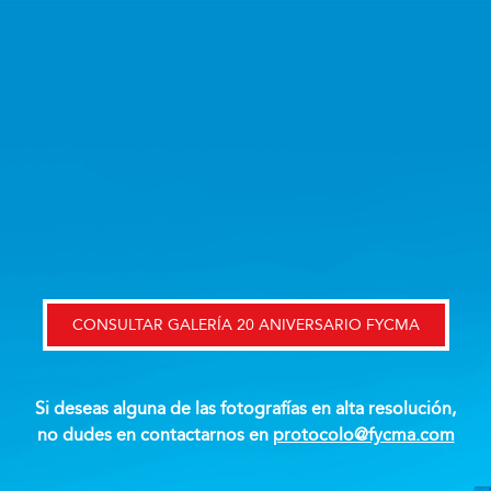
Saltar
al
contenido
CONSULTAR GALERÍA 20 ANIVERSARIO FYCMA
Si deseas alguna de las fotografías en alta resolución,
no dudes en contactarnos en
protocolo@fycma.com