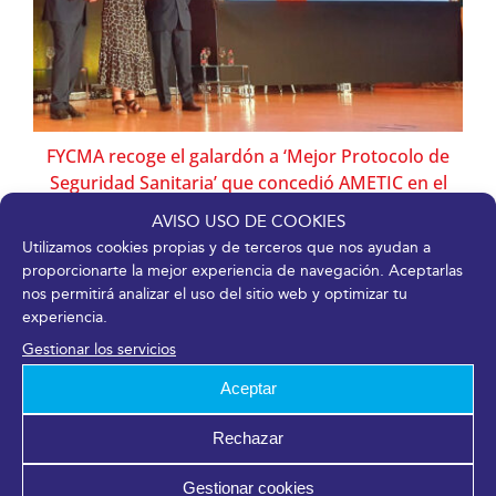
FYCMA recoge el galardón a ‘Mejor Protocolo de
Seguridad Sanitaria’ que concedió AMETIC en el
marco de los Premios Digital Tourist
AVISO USO DE COOKIES
Utilizamos cookies propias y de terceros que nos ayudan a
proporcionarte la mejor experiencia de navegación. Aceptarlas
Precisamente la digitalización estuvo en la
nos permitirá analizar el uso del sitio web y optimizar tu
experiencia.
base de dicho protocolo, con la
Gestionar los servicios
incorporación de nuevos procedimientos y
Aceptar
herramientas encaminadas a mejorar la
experiencia de todos los públicos y usuarios
Rechazar
del Palacio, como complemento a las
Gestionar cookies
medidas higiénico-sanitarias establecidas.