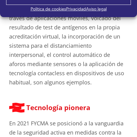
Gestión de acreditaciones, acceso y pagos a
Política de cookies
Privacidad
Aviso legal
través de aplicaciones móviles, volcado del
resultado de test de antígenos en la propia
acreditación virtual, la incorporación de un
sistema para el distanciamiento
interpersonal, el control automático de
aforos mediante sensores o la aplicación de
tecnología contacless en dispositivos de uso
habitual, son algunos ejemplos.
Tecnología pionera
En 2021 FYCMA se posicionó a la vanguardia
de la seguridad activa en medidas contra la