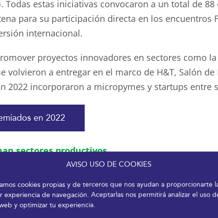
. Todas estas iniciativas convocaron a un total de 88
tena para su participación directa en los encuentros
rsión internacional.
romover proyectos innovadores en sectores como la h
 se volvieron a entregar en el marco de H&T, Salón de
n 2022 incorporaron a micropymes y startups entre 
remiados en 2022
man sectores productivos
AVISO USO DE COOKIES
 FYCMA han supuesto en 2022 una plataforma de desa
izamos cookies propias y de terceros que nos ayudan a proporcionarte l
 están revolucionando sectores clave de la economía 
r experiencia de navegación. Aceptarlas nos permitirá analizar el uso d
ural. De esta forma, Simed fue el escenario para prof
 web y optimizar tu experiencia.
ma de relacionarse con el cliente como en aspectos vin