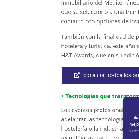
Inmobiliario del Mediterráneo
que se seleccionó a una trein
contacto con opciones de inve
También con la finalidad de p
hotelera y turística, este año
H&T Awards, que en su edició
consultar todos los p
›
Tecnologías que transfor
Los eventos profesionales de
Util
adelantar las tecnologías que
mejo
hostelería o la industria cult
sitio
tecnológicas, tanto en la for