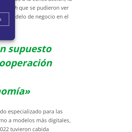
roptech
que se pudieron ver
 el modelo de negocio en el
s
an supuesto
cooperación
onomía»
do especializado para las
orno a modelos más digitales,
2022 tuvieron cabida