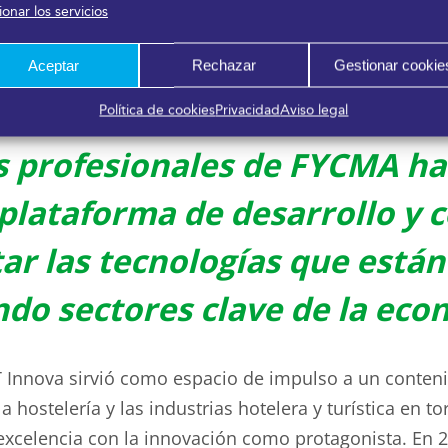
onar los servicios
e a través de las iniciativas y proyectos en materia
p
entas y soluciones innovadoras que vienen a cambiar
Aceptar
Rechazar
Gestionar cookie
Política de cookies
Privacidad
Aviso legal
s profesionales de FYCMA h
plataforma de desarrollo y 
ar las tecnologías que están
do sectores clave de la ec
Innova sirvió como espacio de impulso a un conteni
 hostelería y las industrias hotelera y turística en t
 excelencia con la innovación como protagonista. En 