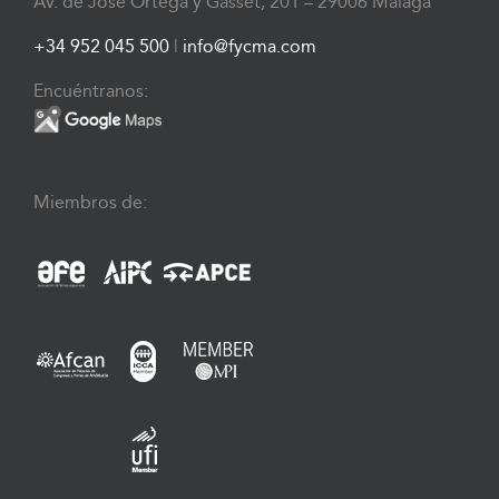
Av. de José Ortega y Gasset, 201 – 29006 Málaga
+34 952 045 500
|
info@fycma.com
Encuéntranos:
Miembros de: