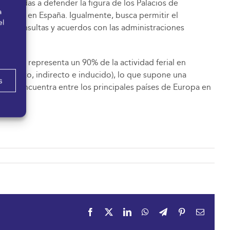
inadas a defender la figura de los Palacios de
a
niones en España. Igualmente, busca permitir el
el
as, consultas y acuerdos con las administraciones
ados y representa un 90% de la actividad ferial en
 directo, indirecto e inducido), lo que supone una
s
ña se encuentra entre los principales países de Europa en
Facebook
X
LinkedIn
WhatsApp
Telegram
Pinterest
Correo
electrón