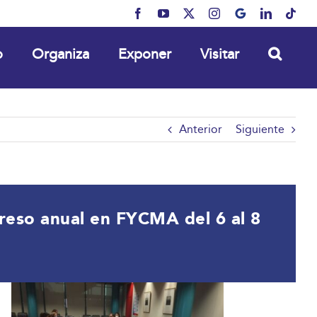
Facebook
YouTube
X
Instagram
MyBusiness
LinkedIn
Tikt
o
Organiza
Exponer
Visitar
Anterior
Siguiente
reso anual en FYCMA del 6 al 8