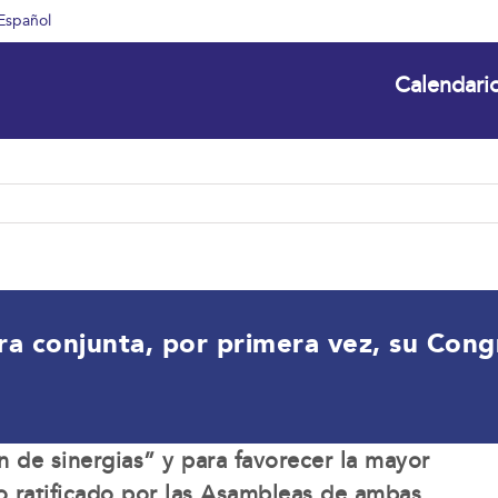
Español
Calendari
a conjunta, por primera vez, su Cong
n de sinergias” y para favorecer la mayor
 ratificado por las Asambleas de ambas