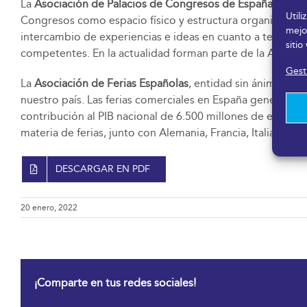
La
Asociación de Palacios de Congresos de España,
fundad
Util
Congresos como espacio físico y estructura organizativa,
mejo
intercambio de experiencias e ideas en cuanto a temas pr
sitio
competentes. En la actualidad forman parte de la Asociac
Gesti
La
Asociación de Ferias Españolas
, entidad sin ánimo de 
nuestro país. Las ferias comerciales en España generan u
contribución al PIB nacional de 6.500 millones de euros y
materia de ferias, junto con Alemania, Francia, Italia y Re
DESCARGAR EN PDF
20 enero, 2022
¡Comparte en tus redes sociales!