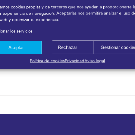
a en 1995, pretende poner en marcha acciones comunes encam
izamos cookies propias y de terceros que nos ayudan a proporcionarte l
 y actuar como eje vertebrador del turismo de congresos y reu
r experiencia de navegación. Aceptarlas nos permitirá analizar el uso d
opios de la actividad desarrollada, así como elaborar propuest
 web y optimizar tu experiencia.
ión 32 Palacios de Congresos.
onar los servicios
lucro que se constituyó en 1964, cuenta con 31 miembros asoci
n impacto anual estimado en 13.000 millones de euros (impacto
Aceptar
Rechazar
Gestionar cookie
 la generación de 123.000 empleos directos e indirectos. Espa
ino Unido.
Política de cookies
Privacidad
Aviso legal