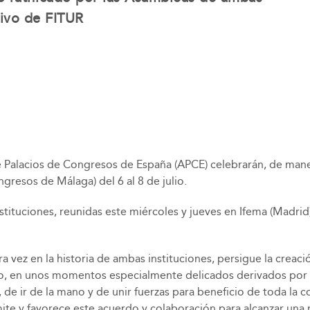
tivo de FITUR
e Palacios de Congresos de España (APCE) celebrarán, de maner
resos de Málaga) del 6 al 8 de julio.
ituciones, reunidas este miércoles y jueves en Ifema (Madrid) 
 vez en la historia de ambas instituciones, persigue la creació
co, en unos momentos especialmente delicados derivados por 
de ir de la mano y de unir fuerzas para beneficio de toda la c
ite y favorece este acuerdo y colaboración para alcanzar una 