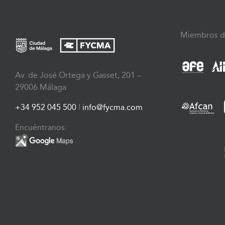
Miembros d
Av. de José Ortega y Gasset, 201 –
29006 Málaga
+34 952 045 500
|
info@fycma.com
Encuéntranos: