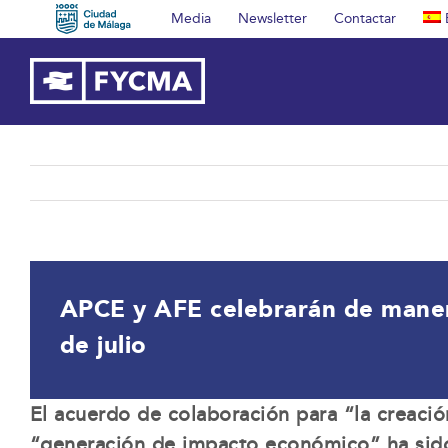
Saltar
Media
Newsletter
Contactar
al
contenido
APCE y AFE celebrarán de maner
de julio
El acuerdo de colaboración para “la creació
“generación de impacto económico” ha sido