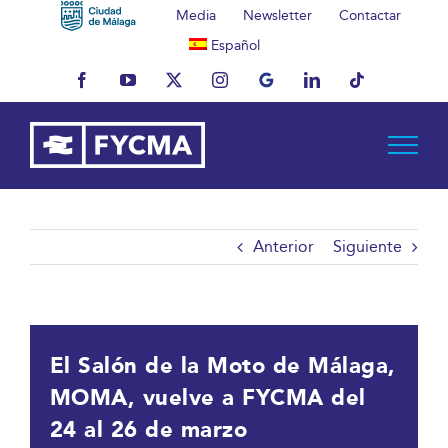
Saltar
Media
Newsletter
Contactar
al
Español
contenido
Facebook
YouTube
X
Instagram
MyBusiness
LinkedIn
Tiktok
Anterior
Siguiente
El Salón de la Moto de Málaga,
MOMA, vuelve a FYCMA del
24 al 26 de marzo