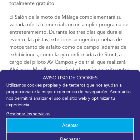
totalmente gratuito.
El Salón de la moto de Málaga complementará su
variada oferta comercial con un amplio programa de
entretenimiento. Durante los tres días que dura el
evento, las pistas exteriores acogerán pruebas de
motos tanto de asfalto como de campo, además de
exhibiciones, como las ya confirmadas de Stunt, a
cargo del piloto AV Campos y de trial, que realizará
Alejandro Morilla y que sin duda serán un éxito entre
el público.
AVISO USO DE COOKIES
Utilizamos cookies propias y de terceros que nos ayudan a
FECHAS:
proporcionarte la mejor experiencia de navegación. Aceptarlas
nos permitirá analizar el uso del sitio web y optimizar tu
Del 24 al 26 de marzo de 2023.
experiencia.
Gestionar los servicios
HORARIOS:
Aceptar
Viernes 24: de 16:00 a 20:00 h.
Rechazar
Sábado 25: de 11:00 a 20:00 h.