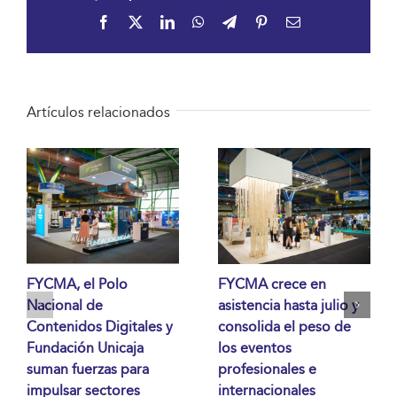
Facebook
X
LinkedIn
WhatsApp
Telegram
Pinterest
Correo
electrónico
Artículos relacionados
FYCMA, el Polo
FYCMA crece en
Nacional de
asistencia hasta julio y
Contenidos Digitales y
consolida el peso de
Fundación Unicaja
los eventos
suman fuerzas para
profesionales e
impulsar sectores
internacionales