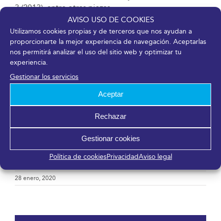
3 (2013), entre otras piezas.
AVISO USO DE COOKIES
Finalmente, el sábado se vivieron los momentos
Utilizamos cookies propias y de terceros que nos ayudan a
emotivos de la feria en los homenajes, por un lado, a
proporcionarte la mejor experiencia de navegación. Aceptarlas
nos permitirá analizar el uso del sitio web y optimizar tu
la Empresa Malagueña de Transportes (EMT) por sus
experiencia.
70 años de historia, con entregas de placas diversas y
una buena exposición de autobuses, y, por otro lado,
Gestionar los servicios
en el reconocimiento al empresario y ex piloto de
Aceptar
motociclismo Guido Guarnieri, afincado en Málaga
desde joven, por su trayectoria, con entrega de una
Rechazar
placa.
Gestionar cookies
DESCARGAR EN PDF
Política de cookies
Privacidad
Aviso legal
28 enero, 2020