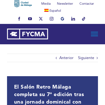
Saltar
Media
Newsletter
Contactar
al
Español
contenido
Facebook
YouTube
X
Instagram
MyBusiness
LinkedIn
Tiktok
Anterior
Siguiente
El Salón Retro Málaga
completa su 7ª edición tras
una jornada dominical con