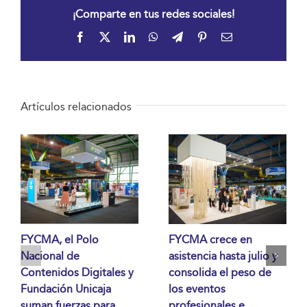
¡Comparte en tus redes sociales!
Facebook
X
LinkedIn
WhatsApp
Telegram
Pinterest
Correo
electrónico
Artículos relacionados
FYCMA, el Polo
FYCMA crece en
Nacional de
asistencia hasta julio y
Contenidos Digitales y
consolida el peso de
Fundación Unicaja
los eventos
suman fuerzas para
profesionales e