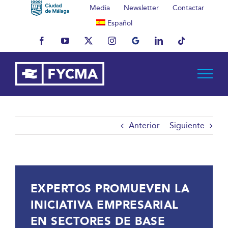
Saltar
Media
Newsletter
Contactar
al
Español
contenido
Facebook
YouTube
X
Instagram
MyBusiness
LinkedIn
Tiktok
Anterior
Siguiente
EXPERTOS PROMUEVEN LA
INICIATIVA EMPRESARIAL
EN SECTORES DE BASE