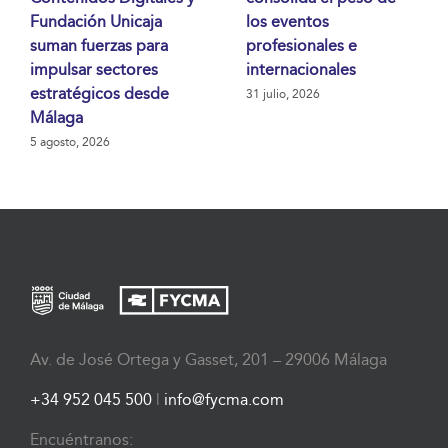
Fundación Unicaja
los eventos
suman fuerzas para
profesionales e
impulsar sectores
internacionales
estratégicos desde
31 julio, 2026
Málaga
5 agosto, 2026
Av. de José Ortega y Gasset, 201 – 29006 Málaga
+34 952 045 500
|
info@fycma.com
Encuéntranos: