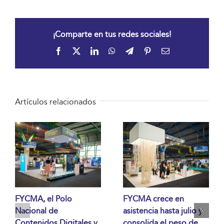
¡Comparte en tus redes sociales!
Facebook
X
LinkedIn
WhatsApp
Telegram
Pinterest
Correo
electrónico
Artículos relacionados
FYCMA, el Polo
FYCMA crece en
Nacional de
asistencia hasta julio y
Contenidos Digitales y
consolida el peso de