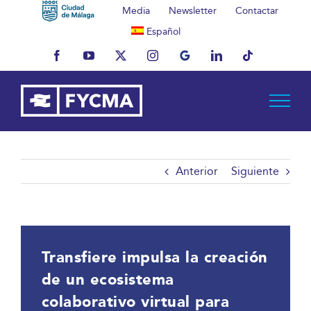
Saltar
Media
Newsletter
Contactar
al
Español
contenido
Facebook
YouTube
X
Instagram
MyBusiness
LinkedIn
Tiktok
Anterior
Siguiente
Transfiere impulsa la creación
de un ecosistema
colaborativo virtual para