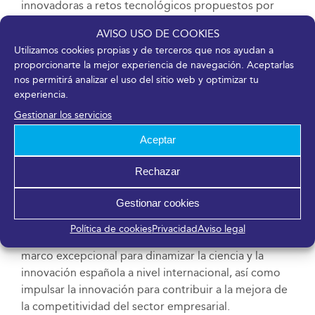
innovadoras a retos tecnológicos propuestos por
destacas corporaciones e instituciones y reforzará el
AVISO USO DE COOKIES
programa para emprendedores, investigadores y
Utilizamos cookies propias y de terceros que nos ayudan a
empresas emergentes, entre otros objetivos.
proporcionarte la mejor experiencia de navegación. Aceptarlas
nos permitirá analizar el uso del sitio web y optimizar tu
Además, la generación de
networking
continuará
experiencia.
siendo uno de sus ejes centrales a través de una
Gestionar los servicios
herramienta mejorada y con mayores capacidades.
Cabe destacar que, en su última edición, Transfiere
Aceptar
convocó a más de 4.600 profesionales procedentes
de más de 1.800 entidades públicas y privadas
Rechazar
permitiendo que tuvieran lugar 5.500 reuniones de
Gestionar cookies
máximo interés. Por su parte, estuvieron
representados 50.500 grupos de investigación que
Política de cookies
Privacidad
Aviso legal
pudieron generar nuevos contactos y sinergias en un
marco excepcional para dinamizar la ciencia y la
innovación española a nivel internacional, así como
impulsar la innovación para contribuir a la mejora de
la competitividad del sector empresarial.