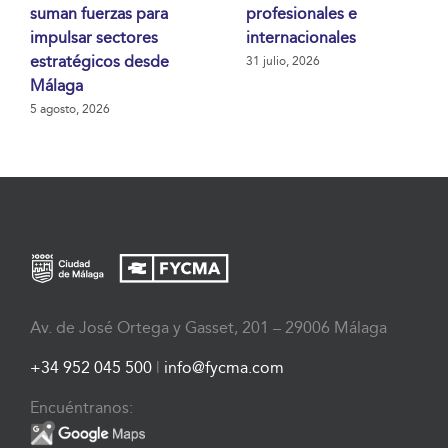
suman fuerzas para
profesionales e
impulsar sectores
internacionales
estratégicos desde
31 julio, 2026
Málaga
5 agosto, 2026
Av. de José Ortega y Gasset, 201 – 29006 Málaga
+34 952 045 500
|
info@fycma.com
Encuéntranos: