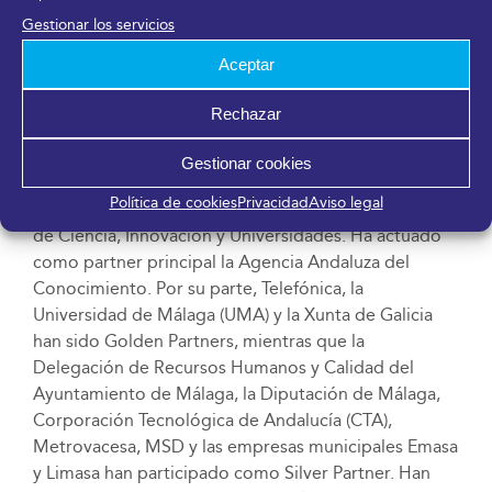
conocimiento, centros europeos de empresas
Gestionar los servicios
innovadoras (CEEIS), clústers y parques científicos y
tecnológicos.
Aceptar
Transfiere 2019 ha estado organizado por FYCMA
Rechazar
(Palacio de Ferias y Congresos de Málaga). Sus
promotores han sido el Ayuntamiento de Málaga, la
Gestionar cookies
Consejería de Conocimiento, Investigación y
Política de cookies
Privacidad
Aviso legal
Universidad de la Junta de Andalucía y el Ministerio
de Ciencia, Innovación y Universidades. Ha actuado
como partner principal la Agencia Andaluza del
Conocimiento. Por su parte, Telefónica, la
Universidad de Málaga (UMA) y la Xunta de Galicia
han sido Golden Partners, mientras que la
Delegación de Recursos Humanos y Calidad del
Ayuntamiento de Málaga, la Diputación de Málaga,
Corporación Tecnológica de Andalucía (CTA),
Metrovacesa, MSD y las empresas municipales Emasa
y Limasa han participado como Silver Partner. Han