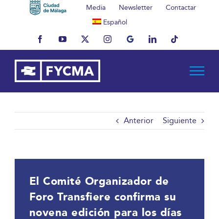
Saltar
Media
Newsletter
Contactar
al
Español
contenido
Facebook
YouTube
X
Instagram
MyBusiness
LinkedIn
Tiktok
Anterior
Siguiente
El Comité Organizador de
Foro Transfiere confirma su
novena edición para los días