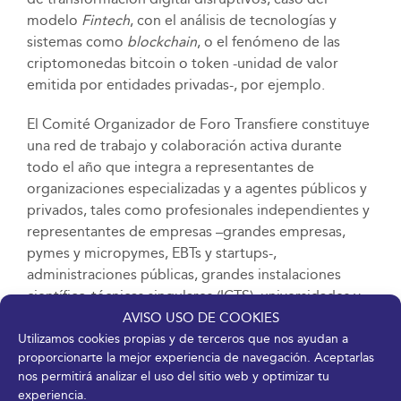
modelo
Fintech
, con el análisis de tecnologías y
sistemas como
blockchain
, o el fenómeno de las
criptomonedas bitcoin o token -unidad de valor
emitida por entidades privadas-, por ejemplo.
El Comité Organizador de Foro Transfiere constituye
una red de trabajo y colaboración activa durante
todo el año que integra a representantes de
organizaciones especializadas y a agentes públicos y
privados, tales como profesionales independientes y
representantes de empresas –grandes empresas,
pymes y micropymes, EBTs y startups-,
administraciones públicas, grandes instalaciones
científico-técnicas singulares (ICTS), universidades y
centros de investigación universitarios, fundaciones,
AVISO USO DE COOKIES
organismos públicos de investigación (OPIS) y
Utilizamos cookies propias y de terceros que nos ayudan a
proporcionarte la mejor experiencia de navegación. Aceptarlas
centros tecnológicos, plataformas tecnológicas,
nos permitirá analizar el uso del sitio web y optimizar tu
puntos de contacto regionales de transferencia de
experiencia.