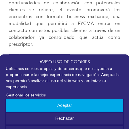
oportunidades de colaboración con potenciales
clientes se refiere, el evento promoverá los
encuentros con formato business exchange, una
modalidad que permitirá a FYCMA entrar en
contacto con estos posibles clientes a través de un
colaborador ya consolidado que actúa como
prescriptor.
DESCARGAR EN PDF
AVISO USO DE COOKIES
Utilizamos cookies propias y de terceros que nos ayudan a
proporcionarte la mejor experiencia de navegación. Aceptarlas
6 julio, 2018
nos permitirá analizar el uso del sitio web y optimizar tu
experiencia.
Gestionar los servicios
Aceptar
¡Comparte en tus redes sociales!
Facebook
X
LinkedIn
WhatsApp
Telegram
Pinterest
Correo
Rechazar
electrónico