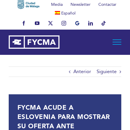
Saltar
Media
Newsletter
Contactar
al
Español
contenido
Facebook
YouTube
X
Instagram
MyBusiness
LinkedIn
Tiktok
Anterior
Siguiente
FYCMA ACUDE A
ESLOVENIA PARA MOSTRAR
SU OFERTA ANTE