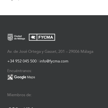
Av. de José Ortega y Gasset, 201 – 29006 Málaga
+34 952 045 500
|
info@fycma.com
Encuéntranos:
Miembros de: