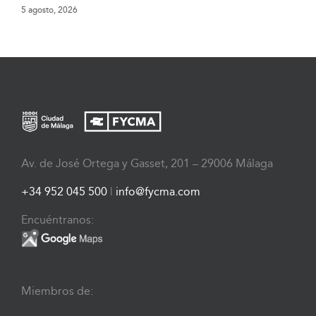
5 agosto, 2026
Av. de José Ortega y Gasset, 201 – 29006 Málaga
+34 952 045 500
|
info@fycma.com
Encuéntranos:
Miembros de: