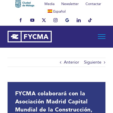
Saltar
Media
Newsletter
Contactar
al
Español
contenido
Facebook
YouTube
X
Instagram
MyBusiness
LinkedIn
Tiktok
Anterior
Siguiente
FYCMA colaborará con la
Asociación Madrid Capital
Mundial de la Construcción,