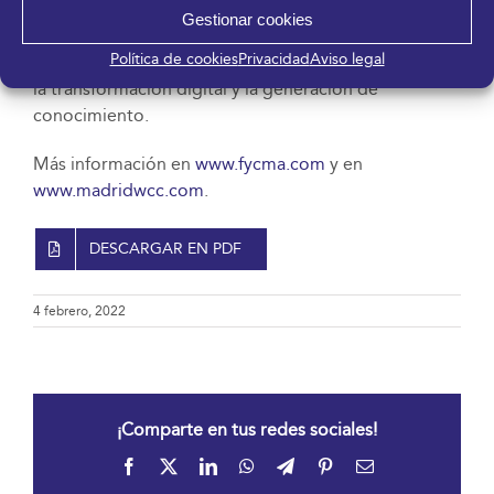
más activos del Sur de Europa, especializándose en la
Gestionar cookies
conceptualización y desarrollo de eventos
Política de cookies
Privacidad
Aviso legal
profesionales vinculados al ámbito de la innovación,
la transformación digital y la generación de
conocimiento.
Más información en
www.fycma.com
y en
www.madridwcc.com
.
DESCARGAR EN PDF
4 febrero, 2022
¡Comparte en tus redes sociales!
Facebook
X
LinkedIn
WhatsApp
Telegram
Pinterest
Correo
electrónico