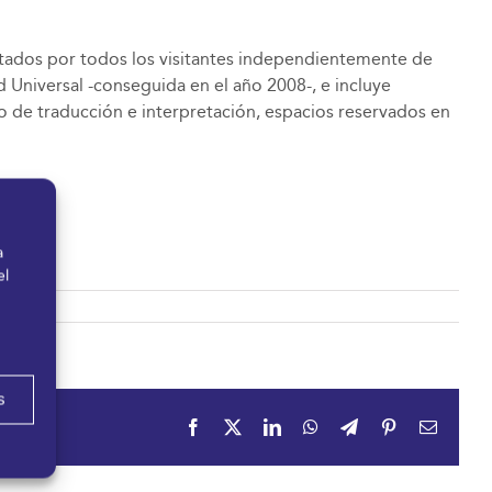
utados por todos los visitantes independientemente de
 Universal -conseguida en el año 2008-, e incluye
io de traducción e interpretación, espacios reservados en
a
el
s
Facebook
X
LinkedIn
WhatsApp
Telegram
Pinterest
Correo
electrón