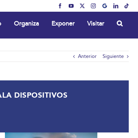
Facebook
YouTube
X
Instagram
MyBusiness
LinkedIn
Tikt
o
Organiza
Exponer
Visitar
Anterior
Siguiente
LA DISPOSITIVOS