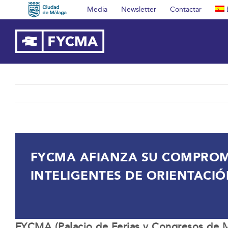
Saltar
Media
Newsletter
Contactar
al
contenido
FYCMA AFIANZA SU COMPROMIS
INTELIGENTES DE ORIENTACIÓN
FYCMA (Palacio de Ferias y Congresos de M