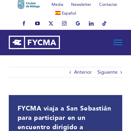
Saltar
Media
Newsletter
Contactar
al
Español
contenido
Facebook
YouTube
X
Instagram
MyBusiness
LinkedIn
Tiktok
Anterior
Siguiente
FYCMA viaja a San Sebastián
para participar en un
encuentro dirigido a