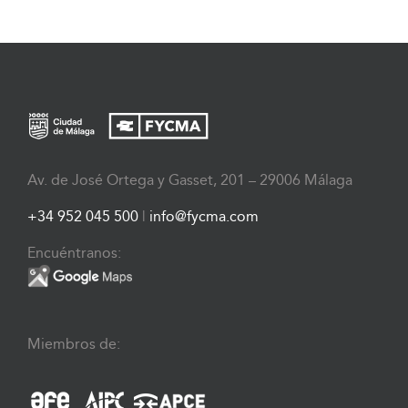
Av. de José Ortega y Gasset, 201 – 29006 Málaga
+34 952 045 500
|
info@fycma.com
Encuéntranos:
Miembros de: