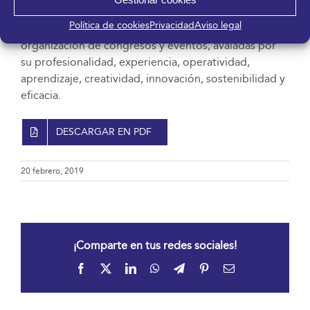
y Eventos (OPCE) nace gracias a la unión de las
Política de cookies
Privacidad
Aviso legal
diferentes empresas especializadas en la
organización de congresos y eventos, avaladas por
su profesionalidad, experiencia, operatividad,
aprendizaje, creatividad, innovación, sostenibilidad y
eficacia.
DESCARGAR EN PDF
20 febrero, 2019
¡Comparte en tus redes sociales!
Facebook
X
LinkedIn
WhatsApp
Telegram
Pinterest
Correo
electrónico