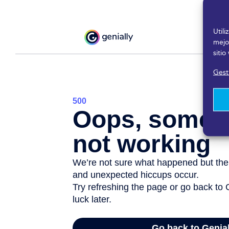
Util
mejo
sitio
Gesti