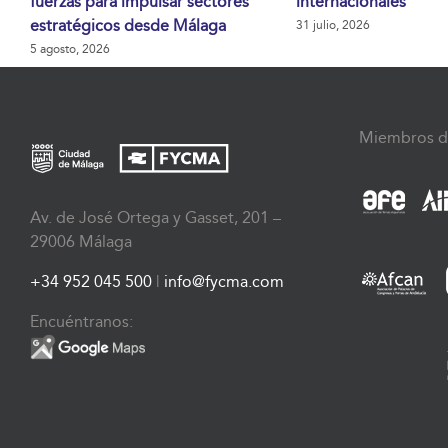
fuerzas para impulsar sectores
internacionales
estratégicos desde Málaga
31 julio, 2026
5 agosto, 2026
Miembros d
Av. de José Ortega y Gasset, 201 –
29006 Málaga
+34 952 045 500
|
info@fycma.com
Encuéntranos: