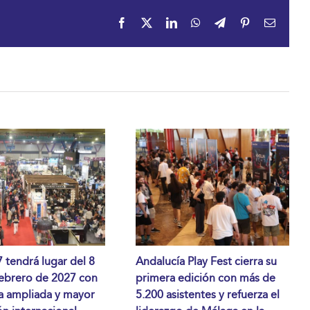
Facebook
X
LinkedIn
WhatsApp
Telegram
Pinterest
Correo
electrón
tendrá lugar del 8
Andalucía Play Fest cierra su
febrero de 2027 con
primera edición con más de
a ampliada y mayor
5.200 asistentes y refuerza el