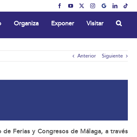
Facebook
YouTube
X
Instagram
MyBusiness
LinkedIn
Tikt
o
Organiza
Exponer
Visitar
Anterior
Siguiente
o de Ferias y Congresos de Málaga, a través