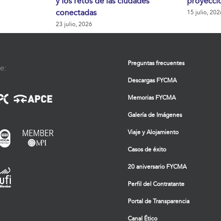
y los retos de las ciudades
proyecció
conectadas
15 julio, 202
23 julio, 2026
Preguntas frecuentes
e:
Descargas FYCMA
Memorias FYCMA
Galería de Imágenes
Viaje y Alojamiento
Casos de éxito
20 aniversario FYCMA
Perfil del Contratante
Portal de Transparencia
Canal Ético