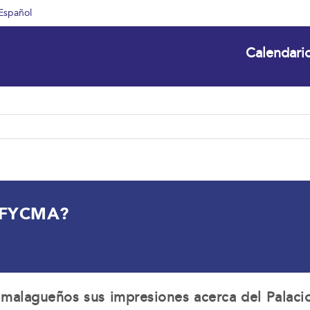
Español
Calendari
e FYCMA?
s malagueños sus impresiones acerca del Palaci