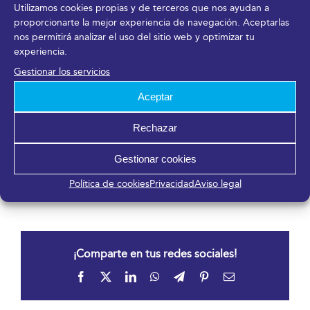
en aspectos vinculados a la formación, la
Utilizamos cookies propias y de terceros que nos ayudan a
capacitación y la especialización profesional. En este
proporcionarte la mejor experiencia de navegación. Aceptarlas
sentido, hay que resaltar que EADE es un centro
nos permitirá analizar el uso del sitio web y optimizar tu
experiencia.
adscrito a la Universidad de Gales cuya misión es
proporcionar contenidos formativos útiles para el
Gestionar los servicios
desarrollo personal y profesional de los estudiantes y
Aceptar
apoyar la investigación.
Rechazar
DESCARGAR EN PDF
Gestionar cookies
19 octubre, 2019
Política de cookies
Privacidad
Aviso legal
¡Comparte en tus redes sociales!
Facebook
X
LinkedIn
WhatsApp
Telegram
Pinterest
Correo
electrónico