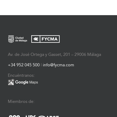
Av. de José Ortega y Gasset, 201 – 29006 Málaga
+34 952 045 500
|
info@fycma.com
Encuéntranos:
Miembros de: