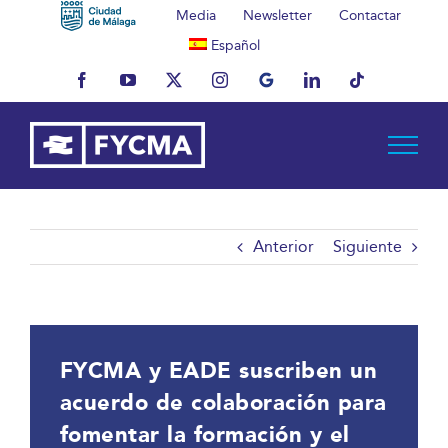
Saltar
Media
Newsletter
Contactar
al
Español
contenido
Facebook
YouTube
X
Instagram
MyBusiness
LinkedIn
Tiktok
Anterior
Siguiente
FYCMA y EADE suscriben un
acuerdo de colaboración para
fomentar la formación y el