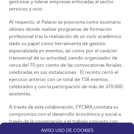
gestionar y liderar empresas enfocadas al sector
servicios y ocio.
Al respecto, el Palacio se posiciona como escenario
idóneo donde realizar programas de formación
profesional tras la realización de un ciclo académico
dado su papel como herramienta de gestión
especializada en eventos, así como por el carácter
transversal de su actividad, siendo organizador de
cerca del 70 por ciento de las convocatorias feriales
celebradas en sus instalaciones. El recinto cerró el
ejercicio anterior con un total de 158 eventos
celebrados y con la participación de más de 370.000
asistentes.
A través de esta colaboración, FYCMA constata su
compromiso con el desarrollo económico y social a
través de la cooperación y el trabajo conjunto con
los agentes sectoriales de referencia, especialmente
AVISO USO DE COOKIES