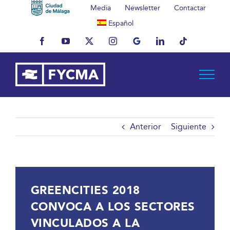
Saltar
Media
Newsletter
Contactar
al
Español
contenido
Facebook
YouTube
X
Instagram
MyBusiness
LinkedIn
Tiktok
Anterior
Siguiente
GREENCITIES 2018
CONVOCA A LOS SECTORES
VINCULADOS A LA