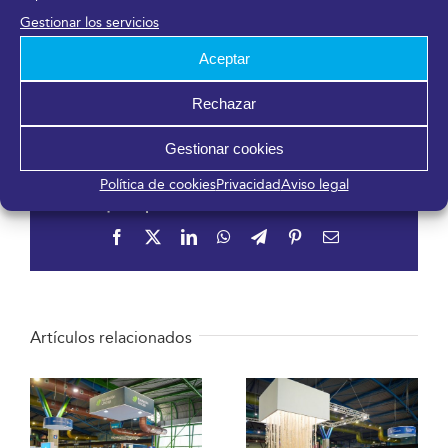
Gestionar los servicios
DESCARGAR EN PDF
Aceptar
7 marzo, 2018
Rechazar
Gestionar cookies
Política de cookies
Privacidad
Aviso legal
¡Comparte en tus redes sociales!
Facebook
X
LinkedIn
WhatsApp
Telegram
Pinterest
Correo
electrónico
Artículos relacionados