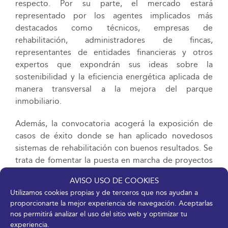
respecto. Por su parte, el mercado estará
representado por los agentes implicados más
destacados como técnicos, empresas de
rehabilitación, administradores de fincas,
representantes de entidades financieras y otros
expertos que expondrán sus ideas sobre la
sostenibilidad y la eficiencia energética aplicada de
manera transversal a la mejora del parque
inmobiliario.
Además, la convocatoria acogerá la exposición de
casos de éxito donde se han aplicado novedosos
sistemas de rehabilitación con buenos resultados. Se
trata de fomentar la puesta en marcha de proyectos
sostenibles para la mejora integral de los territorios a
AVISO USO DE COOKIES
través de la reducción del consumo en edificios
Utilizamos cookies propias y de terceros que nos ayudan a
mejorando la calificación energética e
proporcionarte la mejor experiencia de navegación. Aceptarlas
incrementando el valor patrimonial que implican
nos permitirá analizar el uso del sitio web y optimizar tu
estas aplicaciones.
experiencia.