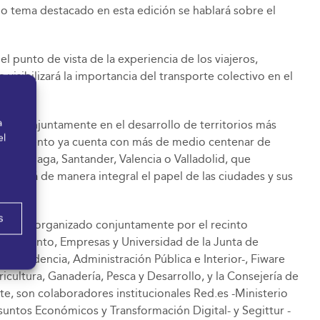
como tema destacado en esta edición se hablará sobre el
l punto de vista de la experiencia de los viajeros,
isibilizará la importancia del transporte colectivo en el
a
ar conjuntamente en el desarrollo de territorios más
el
Así, el evento ya cuenta con más de medio centenar de
, Málaga, Santander, Valencia o Valladolid, que
abordará de manera integral el papel de las ciudades y sus
s
, está organizado conjuntamente por el recinto
ocimiento, Empresas y Universidad de la Junta de
residencia, Administración Pública e Interior-, Fiware
cultura, Ganadería, Pesca y Desarrollo, y la Consejería de
e, son colaboradores institucionales Red.es -Ministerio
Asuntos Económicos y Transformación Digital- y Segittur -