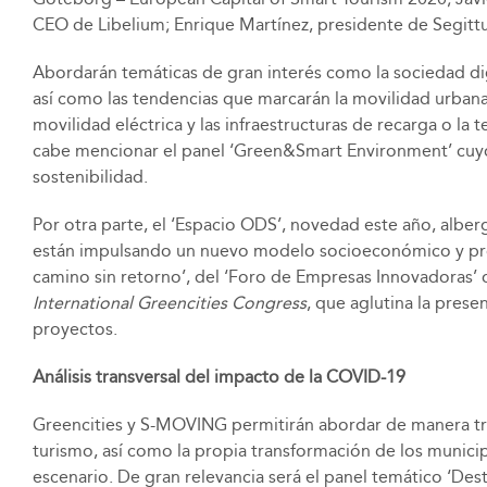
CEO de Libelium; Enrique Martínez, presidente de Segittu
Abordarán temáticas de gran interés como la sociedad digit
así como las tendencias que marcarán la movilidad urbana
movilidad eléctrica y las infraestructuras de recarga o la
cabe mencionar el panel ‘Green&Smart Environment’ cuyo 
sostenibilidad.
Por otra parte, el ‘Espacio ODS’, novedad este año, alber
están impulsando un nuevo modelo socioeconómico y produ
camino sin retorno’, del ‘Foro de Empresas Innovadoras’ 
International Greencities Congress
, que aglutina la prese
proyectos.
Análisis transversal del impacto de la COVID-19
Greencities y S-MOVING permitirán abordar de manera tra
turismo, así como la propia transformación de los munic
escenario. De gran relevancia será el panel temático ‘Des