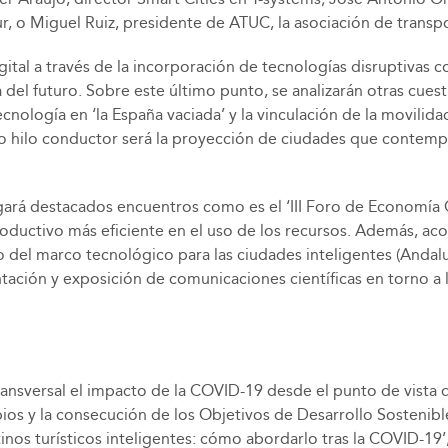
r, o Miguel Ruiz, presidente de ATUC, la asociación de transp
al a través de la incorporación de tecnologías disruptivas com
 del futuro. Sobre este último punto, se analizarán otras cue
 tecnología en ‘la España vaciada’ y la vinculación de la movil
hilo conductor será la proyección de ciudades que contemple
gará destacados encuentros como es el ‘III Foro de Economía Cir
ctivo más eficiente en el uso de los recursos. Además, acog
o del marco tecnológico para las ciudades inteligentes (Andal
ntación y exposición de comunicaciones científicas en torno a 
nsversal el impacto de la COVID-19 desde el punto de vista d
ipios y la consecución de los Objetivos de Desarrollo Sosten
tinos turísticos inteligentes: cómo abordarlo tras la COVID-19