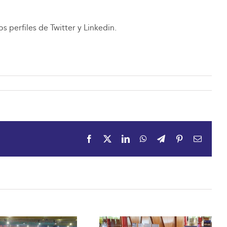
 perfiles de Twitter y Linkedin.
Facebook
X
LinkedIn
WhatsApp
Telegram
Pinterest
Correo
electrón