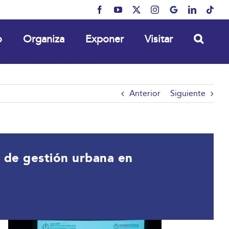
Facebook
YouTube
X
Instagram
MyBusiness
LinkedIn
Tikt
o
Organiza
Exponer
Visitar
Anterior
Siguiente
o de gestión urbana en