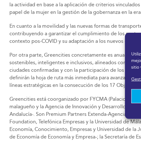
la actividad en base a la aplicación de criterios vinculado
papel de la mujer en la gestión de la gobernanza en la e
En cuanto a la movilidad y las nuevas formas de transporte
contribuyendo a garantizar el cumplimiento de los protoco
contexto pos-COVID y su adaptación a los nuevos condic
Util
Por otra parte, Greencities concretamente es anualmente 
mejo
sostenibles, inteligentes e inclusivos, alineados con una
sitio
ciudades confirmadas y con la participación de los alcald
definirán la hoja de ruta más inmediata para avanzar en la
Gesti
líneas estratégicas en la consecución de los 17 Objetivos
Greencities está coorganizado por FYCMA (Palacio de Fer
malagueño y la Agencia de Innovación y Desarrollo de An
Andalucía-. Son Premium Partners Extenda-Agencia Andaluz
Foundation, Telefónica Empresas y la Universidad de Málag
Economía, Conocimiento, Empresas y Universidad de la Jun
de Economía de Economía y Empresa-; la Secretaría de Esta