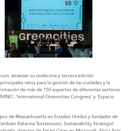
orum,
alcanzan su undécima y tercera edición
rincipales retos para la gestión de las ciudades y la
onfirmación de más de 150 expertos de diferentes sectores
VING’, ‘International Greencities Congress’ y ‘Espacio
lógico de Massachusetts en Estados Unidos y fundador de
También Katarina Torstensson, Sustainability Strategist
viela, director de Smart Cities en Microsoft; Alicia Asín,