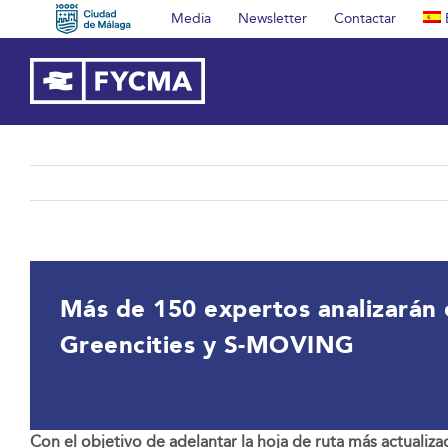
Saltar
Media
Newsletter
Contactar
al
contenido
Más de 150 expertos analizarán 
Greencities y S-MOVING
Con el objetivo de adelantar
la hoja de ruta más actualiza