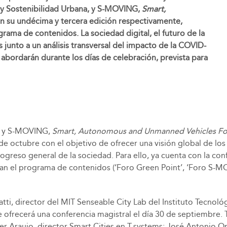
ia y Sostenibilidad Urbana, y S-MOVING,
Smart,
an su undécima y tercera edición respectivamente,
rama de contenidos. La sociedad digital, el futuro de la
 junto a un análisis transversal del impacto de la COVID-
abordarán durante los días de celebración, prevista para
a, y S-MOVING,
Smart, Autonomous and Unmanned Vehicles F
 octubre con el objetivo de ofrecer una visión global de los p
progreso general de la sociedad. Para ello, ya cuenta con la c
lan el programa de contenidos (‘Foro Green Point’, ‘Foro S-MO
atti, director del MIT Senseable City Lab del Instituto Tecno
ue ofrecerá una conferencia magistral el día 30 de septiembre. 
 Araujo, director Smart Cities en T-systems; José Antonio Ondi