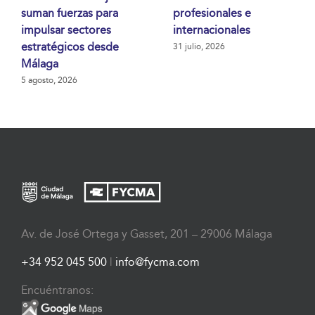
suman fuerzas para
profesionales e
impulsar sectores
internacionales
estratégicos desde
31 julio, 2026
Málaga
5 agosto, 2026
Av. de José Ortega y Gasset, 201 – 29006 Málaga
+34 952 045 500
|
info@fycma.com
Encuéntranos: