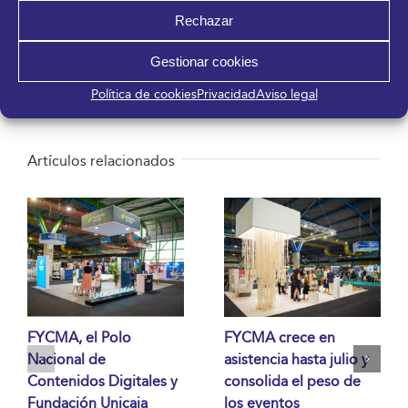
Rechazar
¡Comparte en tus redes sociales!
Gestionar cookies
Facebook
X
LinkedIn
WhatsApp
Telegram
Pinterest
Correo
electrónico
Política de cookies
Privacidad
Aviso legal
Artículos relacionados
FYCMA, el Polo
FYCMA crece en
Nacional de
asistencia hasta julio y
Contenidos Digitales y
consolida el peso de
Fundación Unicaja
los eventos