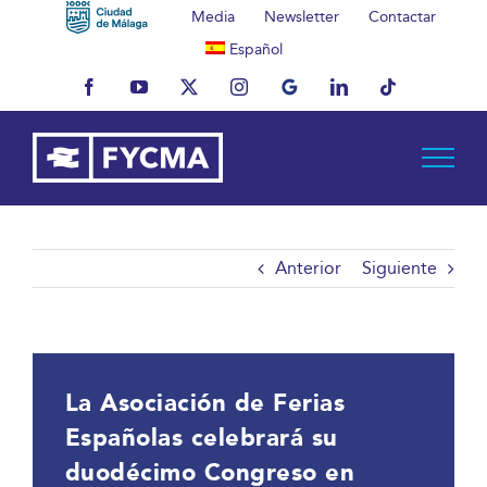
Saltar
Media
Newsletter
Contactar
al
Español
contenido
Facebook
YouTube
X
Instagram
MyBusiness
LinkedIn
Tiktok
Anterior
Siguiente
La Asociación de Ferias
Españolas celebrará su
duodécimo Congreso en