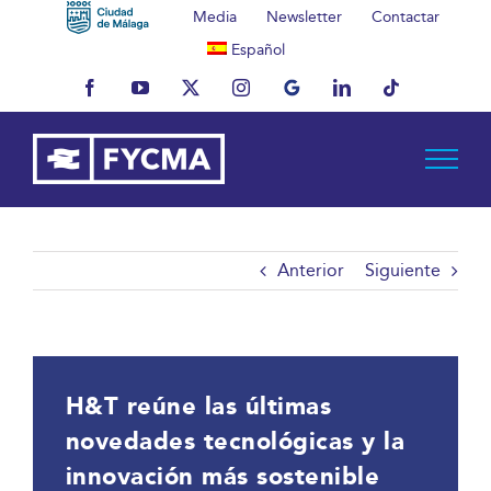
Saltar
Media
Newsletter
Contactar
al
Español
contenido
Facebook
YouTube
X
Instagram
MyBusiness
LinkedIn
Tiktok
Anterior
Siguiente
H&T reúne las últimas
novedades tecnológicas y la
innovación más sostenible