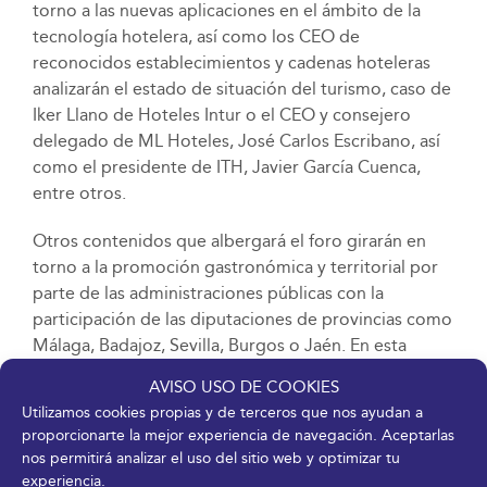
torno a las nuevas aplicaciones en el ámbito de la
tecnología hotelera, así como los CEO de
reconocidos establecimientos y cadenas hoteleras
analizarán el estado de situación del turismo, caso de
Iker Llano de Hoteles Intur o el CEO y consejero
delegado de ML Hoteles, José Carlos Escribano, así
como el presidente de ITH, Javier García Cuenca,
entre otros.
Otros contenidos que albergará el foro girarán en
torno a la promoción gastronómica y territorial por
parte de las administraciones públicas con la
participación de las diputaciones de provincias como
Málaga, Badajoz, Sevilla, Burgos o Jaén. En esta
misma línea, tendrá lugar la I Jornada Científica de
AVISO USO DE COOKIES
Gastronomía, Conocimiento y Turismo de la
Utilizamos cookies propias y de terceros que nos ayudan a
Universidad de Málaga, organizada por la Facultad
proporcionarte la mejor experiencia de navegación. Aceptarlas
de Turismo de la Universidad de Málaga y
nos permitirá analizar el uso del sitio web y optimizar tu
Gastrocampus Innovación.
experiencia.