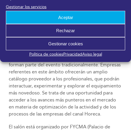
Gestionar los servicios
Soluciones y equipamiento tecnológico
Aceptar
Robótica, tecnología y soluciones para mejorar la
experiencia del cliente o herramientas para una
Rechazar
gestión inteligente de los negocios son algunas de
las innovaciones que estarán presentes en el espacio
Gestionar cookies
expositivo de ‘H&T Innova’, que se complementa con
Política de cookies
Privacidad
Aviso legal
la oferta del resto de firmas tecnológicas que ya
forman parte del evento tradicionalmente. Empresas
referentes en este ámbito ofrecerán un amplio
catálogo proveedor a los profesionales, que podrán
interactuar, experimentar y explorar el equipamiento
más novedoso. Se trata de una oportunidad para
acceder a los avances más punteros en el mercado
en materia de optimización de la actividad y de los
procesos de las empresas del canal Horeca.
El salón está organizado por FYCMA (Palacio de