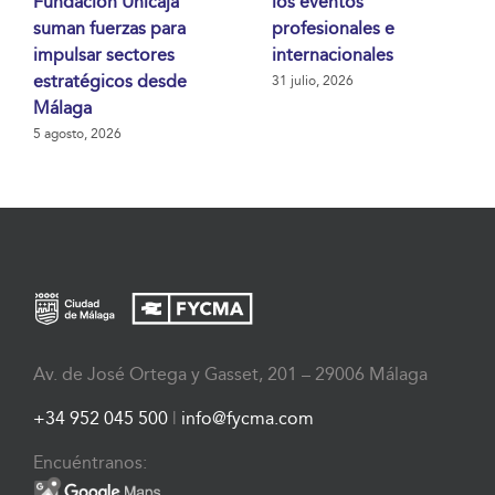
Fundación Unicaja
los eventos
suman fuerzas para
profesionales e
impulsar sectores
internacionales
estratégicos desde
31 julio, 2026
Málaga
5 agosto, 2026
Av. de José Ortega y Gasset, 201 – 29006 Málaga
+34 952 045 500
|
info@fycma.com
Encuéntranos: