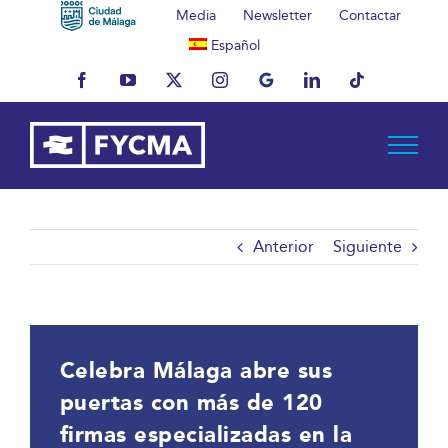
Saltar
Media
Newsletter
Contactar
al
Español
contenido
Facebook
YouTube
X
Instagram
MyBusiness
LinkedIn
Tiktok
Anterior
Siguiente
Celebra Málaga abre sus
puertas con más de 120
firmas especializadas en la