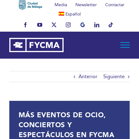
Saltar
Media
Newsletter
Contactar
al
Español
contenido
Facebook
YouTube
X
Instagram
MyBusiness
LinkedIn
Tiktok
Anterior
Siguiente
MÁS EVENTOS DE OCIO,
CONCIERTOS Y
ESPECTÁCULOS EN FYCMA