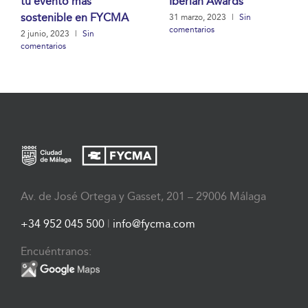
tu evento más
Iberian Awards
sostenible en FYCMA
31 marzo, 2023
|
Sin
comentarios
2 junio, 2023
|
Sin
comentarios
Av. de José Ortega y Gasset, 201 – 29006 Málaga
+34 952 045 500
|
info@fycma.com
Encuéntranos: