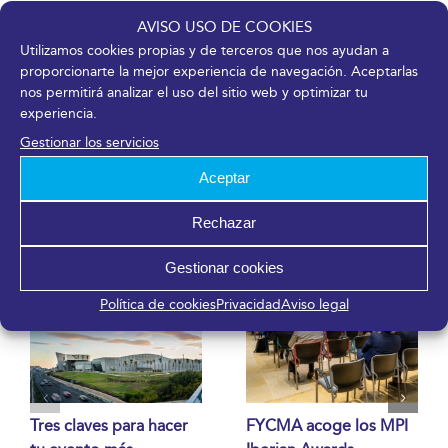
AVISO USO DE COOKIES
Utilizamos cookies propias y de terceros que nos ayudan a
proporcionarte la mejor experiencia de navegación. Aceptarlas
nos permitirá analizar el uso del sitio web y optimizar tu
¡Comparte en tus redes sociales!
experiencia.
Facebook
X
LinkedIn
WhatsApp
Telegram
Pinterest
Correo
Gestionar los servicios
electrónico
Aceptar
Rechazar
Artículos relacionados
Gestionar cookies
Política de cookies
Privacidad
Aviso legal
Tres claves para hacer
FYCMA acoge los MPI