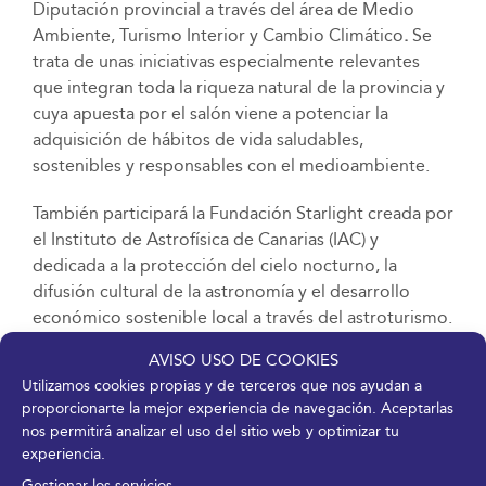
Diputación provincial a través del área de Medio
Ambiente, Turismo Interior y Cambio Climático
.
Se
trata de unas iniciativas especialmente relevantes
que integran toda la riqueza natural de la provincia y
cuya apuesta por el salón viene a potenciar la
adquisición de hábitos de vida saludables,
sostenibles y responsables con el medioambiente.
También participará la Fundación Starlight creada por
el Instituto de Astrofísica de Canarias (IAC) y
dedicada a la protección del cielo nocturno, la
difusión cultural de la astronomía y el desarrollo
económico sostenible local a través del astroturismo.
Así como la Federación Andaluza de Campings, que
AVISO USO DE COOKIES
representa al 60 por ciento de las plazas de
camping
Utilizamos cookies propias y de terceros que nos ayudan a
y bungalós de Andalucía.
proporcionarte la mejor experiencia de navegación. Aceptarlas
nos permitirá analizar el uso del sitio web y optimizar tu
Natura Málaga está organizado por FYCMA (Palacio
experiencia.
de Ferias y Congresos de Málaga). Son partners la
Gestionar los servicios