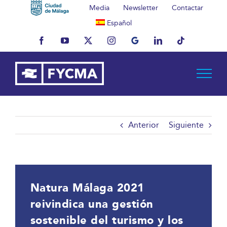
Saltar
Media
Newsletter
Contactar
al
Español
contenido
Facebook
YouTube
X
Instagram
MyBusiness
LinkedIn
Tiktok
Anterior
Siguiente
Natura Málaga 2021
reivindica una gestión
sostenible del turismo y los