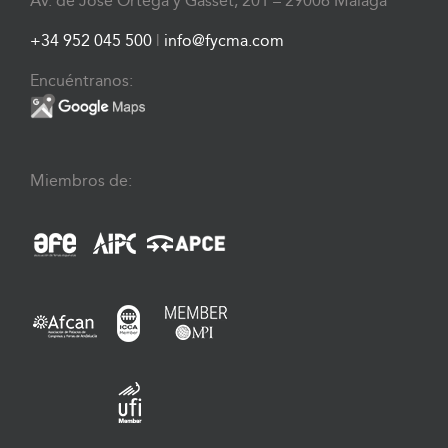
Av. de José Ortega y Gasset, 201 – 29006 Málaga
+34 952 045 500
|
info@fycma.com
Encuéntranos:
Miembros de: