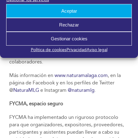
Diputación de Málaga a través de la marca
promocional de productos agroalimentarios ‘Sabor a
Aceptar
Málaga’, de los proyectos Senda Litoral, Gran Senda
y Málaga Viva -Área de Medio Ambiente, Turismo
Rechazar
Interior y Cambio Climático-. Ecovalia actúa como
Gestionar cookies
colaborador estratégico. Además, Eventos del
Motor, Automociona, el Instituto de Estudios del
Política de cookies
Privacidad
Aviso legal
Yoga e Impact Hub Málaga también son
colaboradores.
Más información en
www.naturamalaga.com
, en la
página de Facebook y en los perfiles de Twitter
@
NaturaMLG
e Instagram
@naturamlg
.
FYCMA, espacio seguro
FYCMA ha implementado un riguroso protocolo
para que organizadores, expositores, proveedores,
participantes y asistentes puedan llevar a cabo su