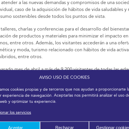
ra atender a las nuevas demandas y compromisos de una soci
ividual, caso de la adquisición de hábitos de vida saludables y
sumo sostenibles desde todos los puntos de vista.
alleres, charlas y conferencias para el desarrollo del bienest
lización de productos y materiales para minimizar el impacto en
banos, entre otros. Además, los visitantes accederán a una ofe
ética y moda, turismo relacionado con hábitos de vida activa,
íbridos, entre otros.
sado mes de abril a más de 9.200 visitantes de todas las eda
AVISO USO DE COOKIES
rias y Congresos de Málaga). Más información en
www.natura
izamos cookies propias y de terceros que nos ayudan a proporcionarte l
r experiencia de navegación. Aceptarlas nos permitirá analizar el uso d
 web y optimizar tu experiencia.
onar los servicios
Aceptar
Rechazar
Gestionar cookie