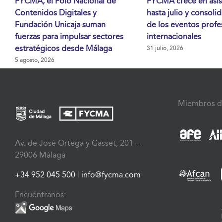
FYCMA, el Polo Nacional de
FYCMA crece en asis
Contenidos Digitales y
hasta julio y consoli
Fundación Unicaja suman
de los eventos profe
fuerzas para impulsar sectores
internacionales
estratégicos desde Málaga
31 julio, 2026
5 agosto, 2026
Miembros d
Av. de José Ortega y Gasset, 201 –
29006 Málaga
+34 952 045 500
|
info@fycma.com
Encuéntranos: