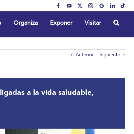
Facebook
YouTube
X
Instagram
MyBusiness
LinkedIn
Tikt
o
Organiza
Exponer
Visitar
Anterior
Siguiente
gadas a la vida saludable,