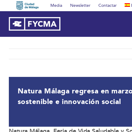
Saltar
Media
Newsletter
Contactar
al
contenido
Natura Málaga regresa en marzo 
sostenible e innovación social
Natura Málaga, Feria de Vida Saludable y S