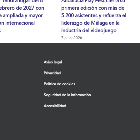
tendrá lugar del 8
Andalucía Play Fest cierra su
febrero de 2027 con
primera edición con más de
a ampliada y mayor
5.200 asistentes y refuerza el
n internacional
liderazgo de Málaga en la
industria del videojuego
6
7 julio, 2026
Aviso legal
Privacidad
Política de cookies
Seguridad de la información
Accesibilidad