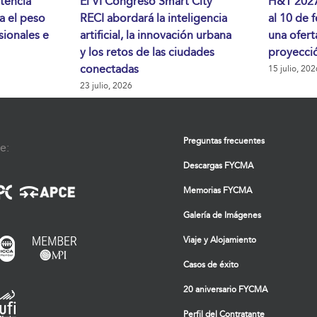
tencia
El VI Congreso Smart City
H&T 2027 
da el peso
RECI abordará la inteligencia
al 10 de 
sionales e
artificial, la innovación urbana
una ofert
y los retos de las ciudades
proyecció
conectadas
15 julio, 202
23 julio, 2026
Preguntas frecuentes
e:
Descargas FYCMA
Memorias FYCMA
Galería de Imágenes
Viaje y Alojamiento
Casos de éxito
20 aniversario FYCMA
Perfil del Contratante