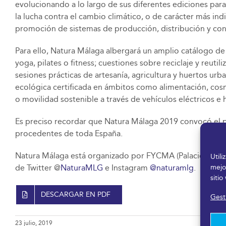
evolucionando a lo largo de sus diferentes ediciones pa
la lucha contra el cambio climático, o de carácter más ind
promoción de sistemas de producción, distribución y con
Para ello, Natura Málaga albergará un amplio catálogo de t
yoga, pilates o fitness; cuestiones sobre reciclaje y reuti
sesiones prácticas de artesanía, agricultura y huertos ur
ecológica certificada en ámbitos como alimentación, cosm
o movilidad sostenible a través de vehículos eléctricos e h
Es preciso recordar que Natura Málaga 2019 convocó el pa
procedentes de toda España.
Natura Málaga está organizado por FYCMA (Palacio de Fe
Util
mejo
de Twitter @
NaturaMLG
e Instagram
@naturamlg
.
sitio
DESCARGAR EN PDF
Gesti
23 julio, 2019