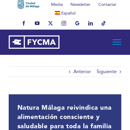
Saltar
Media
Newsletter
Contactar
al
Español
contenido
Facebook
YouTube
X
Instagram
MyBusiness
LinkedIn
Tiktok
Anterior
Siguiente
Natura Málaga reivindica una
alimentación consciente y
saludable para toda la familia