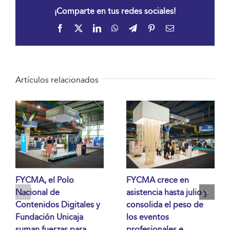
¡Comparte en tus redes sociales!
Facebook
X
LinkedIn
WhatsApp
Telegram
Pinterest
Correo
electrónico
Artículos relacionados
FYCMA, el Polo
FYCMA crece en
Nacional de
asistencia hasta julio y
Contenidos Digitales y
consolida el peso de
Fundación Unicaja
los eventos
suman fuerzas para
profesionales e