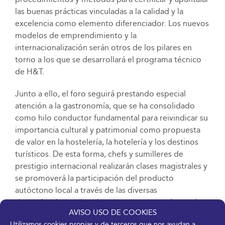
las buenas prácticas vinculadas a la calidad y la
excelencia como elemento diferenciador. Los nuevos
modelos de emprendimiento y la
internacionalización serán otros de los pilares en
torno a los que se desarrollará el programa técnico
de H&T.
Junto a ello, el foro seguirá prestando especial
atención a la gastronomía, que se ha consolidado
como hilo conductor fundamental para reivindicar su
importancia cultural y patrimonial como propuesta
de valor en la hostelería, la hotelería y los destinos
turísticos. De esta forma, chefs y sumilleres de
prestigio internacional realizarán clases magistrales y
se promoverá la participación del producto
autóctono local a través de las diversas
denominaciones de origen, que encontrarán en el
AVISO USO DE COOKIES
salón una plataforma de promoción ideal para dar a
Utilizamos cookies propias y de terceros que nos ayudan a