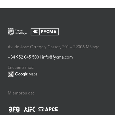
Av. de José Ortega y Gasset, 201 – 29006 Málaga
+34 952 045 500
|
info@fycma.com
Encuéntranos:
Miembros de: