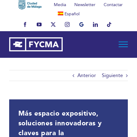
Saltar
Media
Newsletter
Contactar
al
Español
contenido
Facebook
YouTube
X
Instagram
MyBusiness
LinkedIn
Tiktok
Anterior
Siguiente
Más espacio expositivo,
soluciones innovadoras y
claves para la