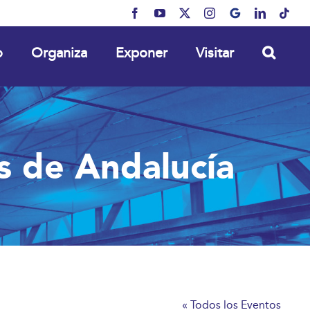
Facebook
YouTube
X
Instagram
MyBusiness
LinkedIn
Tikt
o
Organiza
Exponer
Visitar
as de Andalucía
« Todos los Eventos