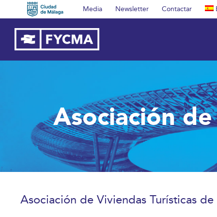
Saltar
Media
Newsletter
Contactar
al
contenido
Asociación de 
Asociación de Viviendas Turísticas de