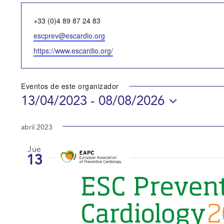
Teléfono
+33 (0)4 89 87 24 83
Email
escprev@escardio.org
Website
https://www.escardio.org/
Eventos de este organizador
13/04/2023
 - 
08/08/2026
Selecciona
la
abril 2023
fecha.
Jue
13