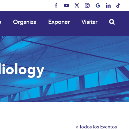
Facebook
YouTube
X
Instagram
MyBusiness
LinkedIn
Tikt
o
Organiza
Exponer
Visitar
diology
« Todos los Eventos