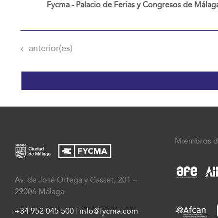
Fycma - Palacio de Ferias y Congresos de Málag
Eventos
anterior(es)
Miembros d
Av. de José Ortega y Gasset, 201 –
29006 Málaga
+34 952 045 500
|
info@fycma.com