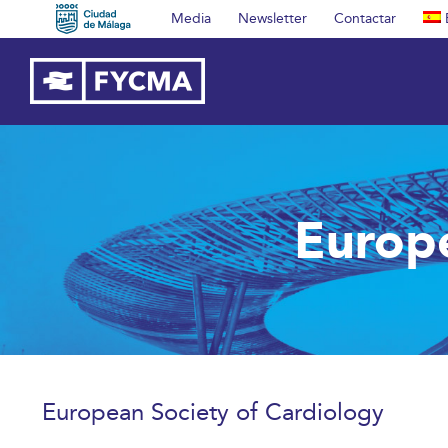
Saltar
Media
Newsletter
Contactar
al
contenido
Europe
European Society of Cardiology