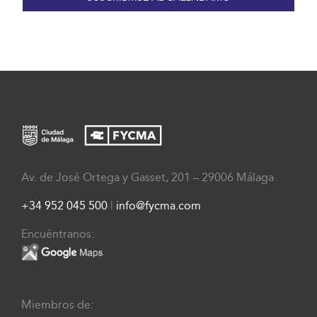
Av. de José Ortega y Gasset, 201 – 29006 Málaga
+34 952 045 500
|
info@fycma.com
Encuéntranos:
Miembros de: