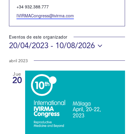
Teléfono
+34 932.388.777
Email
IVIRMACongress@ivirma.com
Eventos de este organizador
20/04/2023
 - 
10/08/2026
Selecciona
la
abril 2023
fecha.
Jue
20