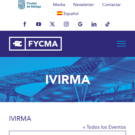
Saltar
Media
Newsletter
Contactar
al
Español
contenido
Facebook
YouTube
X
Instagram
MyBusiness
LinkedIn
Tiktok
IVIRMA
IVIRMA
« Todos los Eventos