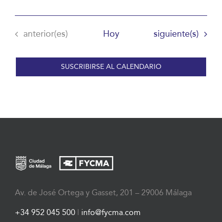
Eventos
Eventos
anterior(es)
Hoy
siguiente(s)
SUSCRIBIRSE AL CALENDARIO
Av. de José Ortega y Gasset, 201 – 29006 Málaga
+34 952 045 500
|
info@fycma.com