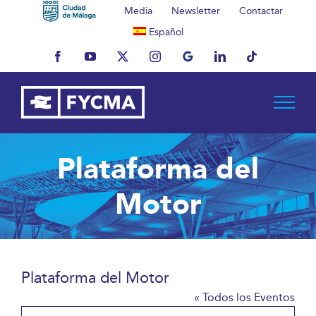
Saltar
Media
Newsletter
Contactar
al
Español
contenido
Facebook
YouTube
X
Instagram
MyBusiness
LinkedIn
Tiktok
Plataforma del
Motor
Plataforma del Motor
« Todos los Eventos