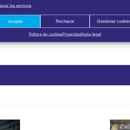
ación Pública e Interior de la Junta de Andalucía; OnGranada 
onar los servicios
Aceptar
Rechazar
Gestionar cookie
Política de cookies
Privacidad
Aviso legal