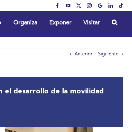
Facebook
YouTube
X
Instagram
MyBusiness
LinkedIn
Tikt
o
Organiza
Exponer
Visitar
Anterior
Siguiente
el desarrollo de la movilidad