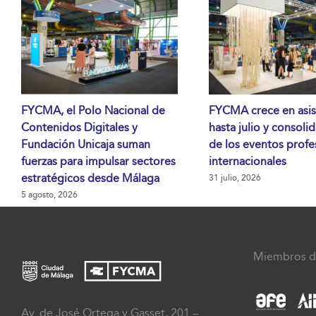
FYCMA, el Polo Nacional de
FYCMA crece en asis
Contenidos Digitales y
hasta julio y consoli
Fundación Unicaja suman
de los eventos profe
fuerzas para impulsar sectores
internacionales
estratégicos desde Málaga
31 julio, 2026
5 agosto, 2026
Miembros d
Av. de José Ortega y Gasset, 201 –