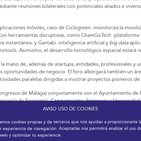
iante reuniones bilaterales con potenciales aliados e invers
licaciones móviles, caso de Ciclogreen -monitoriza la movilid
-. Con herramientas disruptivas, como ChainGoTech -plataforma
instantánea- y Gantabi -inteligencia artificial y
big data
aplic
rotools. Asimismo, el desarrollo tecnológico espacial estará
e la mano de, además de
startups
, entidades, profesionales y 
 oportunidades de negocio. El foro albergará también un área
tividades paralelas dirigidas a mostrar proyectos pioneros de r
 Congresos de Málaga) conjuntamente con el Ayuntamiento de 
onsejería de Economía, Conocimiento, Empresas y Universidad.
orporación Tecnológica de Andalucía (CTA). Actúan como Bronz
AVISO USO DE COOKIES
ected Mobility Hub es Innovation Partner. Cuenta con la colab
izamos cookies propias y de terceros que nos ayudan a proporcionarte l
steres de sistemas aeroespaciales Andalucía Aerospace y el Cl
r experiencia de navegación. Aceptarlas nos permitirá analizar el uso d
arino de Andalucía; el Colegio Oficial de Ingenieros Técnicos 
 web y optimizar tu experiencia.
euta (COITAOC); el Parque Tecnológico de Andalucía (PTA); E