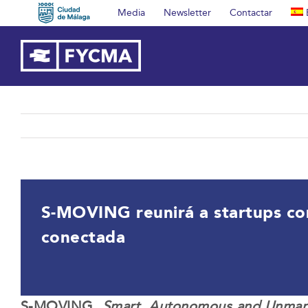
Saltar
Media
Newsletter
Contactar
al
contenido
S-MOVING reunirá a startups con
conectada
S-MOVING,
Smart, Autonomous and Unman