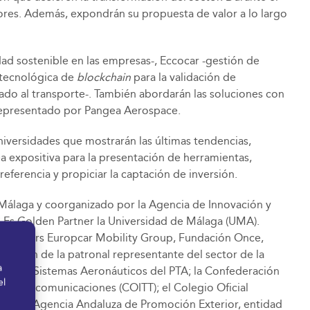
ores. Además, expondrán su propuesta de valor a lo largo
ad sostenible en las empresas-, Eccocar -gestión de
 tecnológica de
blockchain
para la validación de
ado al transporte-. También abordarán las soluciones con
 representado por Pangea Aerospace.
universidades que mostrarán las últimas tendencias,
 expositiva para la presentación de herramientas,
eferencia y propiciar la captación de inversión.
Málaga y coorganizado por la Agencia de Innovación y
 Es Golden Partner la Universidad de Málaga (UMA).
e Partners Europcar Mobility Group, Fundación Once,
oración de la patronal representante del sector de la
a
úster de Sistemas Aeronáuticos del PTA; la Confederación
el
de Telecomunicaciones (COITT); el Colegio Oficial
xtenda-Agencia Andaluza de Promoción Exterior, entidad