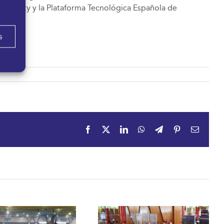
Tech City y la Plataforma Tecnológica Española de
s
Facebook
X
LinkedIn
WhatsApp
Telegram
Pinterest
Correo
electrón