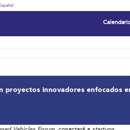
Español
Calendari
 proyectos innovadores enfocados en 
ned Vehicles Forum
, conectará a
startups