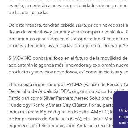
evento, accederán a nuevas oportunidades de negocio med
de las dos jornadas.
De esta manera, tendrán cabida
startups
con novedosas ap
flotas de vehículos- y Journify -para compartir vehículo
documentos generados en el transporte logístico de forma 
drones y tecnologías aplicadas, por ejemplo, Dronak y Ae
S-MOVING pondrá el foco en el futuro de la movilidad d
adelantarán la agenda más innovadora y explorarán nuevas
productos y servicios novedosos, así como iniciativas y ac
El foro está organizado por FYCMA (Palacio de Ferias y
Desarrollo de Andalucía IDEA, organismo adscrito a la C
Participan como Silver Partners Aertec Solutions y la C
Fundalogy, Renfe y Smart City Clúster. Por su parte, Conn
Util
industria tecnológica digital en España, AMETIC; los clú
mejo
de Empresarios de Andalucía (CEA); el Clúster Marítimo M
sitio
Ingenieros de Telecomunicación Andalucía Occidental y C