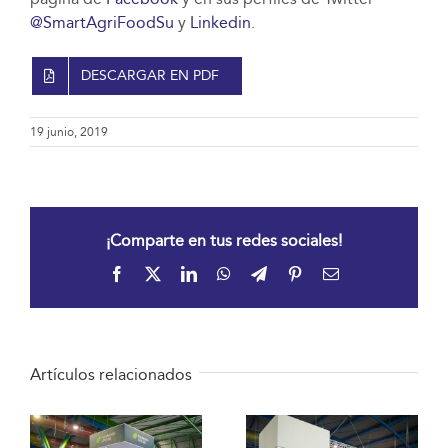
@SmartAgriFoodSu
y
Linkedin
.
DESCARGAR EN PDF
19 junio, 2019
¡Comparte en tus redes sociales!
Facebook
X
LinkedIn
WhatsApp
Telegram
Pinterest
Correo
electrónico
Artículos relacionados