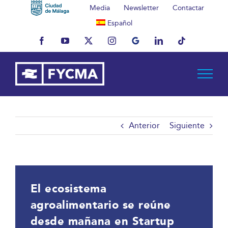
Saltar
Media
Newsletter
Contactar
al
Español
contenido
Facebook
YouTube
X
Instagram
MyBusiness
LinkedIn
Tiktok
Anterior
Siguiente
El ecosistema
agroalimentario se reúne
desde mañana en Startup