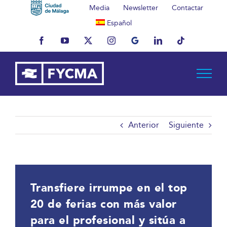
Saltar
Media
Newsletter
Contactar
al
Español
contenido
Facebook
YouTube
X
Instagram
MyBusiness
LinkedIn
Tiktok
Anterior
Siguiente
Transfiere irrumpe en el top
20 de ferias con más valor
para el profesional y sitúa a