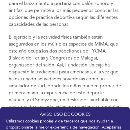
para el lanzamiento a portería con balón sonoro y
antifaz, que permite a los más pequeños conocer las
opciones de práctica deportiva según las diferentes
capacidades de las personas.
El ejercicio y la actividad física también están
asegurados en los múltiples espacios de MIMA, que
este año ocupa los dos pabellones de FYCMA
(Palacio de Ferias y Congresos de Málaga),
organizador del salón. Así, Fundación Unicaja ha
dispuesto la tradicional pista americana, a la vez que
ha estrenado actividades novedosas como un
simulador de surf, donde los niños pueden probar de
primera mano la experiencia de este deporte
náutico, y el SpidyZone, un deslizador hinchable con
una zona de escalada. Estas propuestas se completan
con la instalación de 16
jumpings
y espacios de más
AVISO USO DE COOKIES
de 30 metros cuadrados tipo
Wipe Out
que recrean
Utilizamos cookies propias y de terceros que nos ayudan a
proporcionarte la mejor experiencia de navegación. Aceptarlas
divertidos entornos con retos y obstáculos.