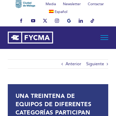
Saltar
Media
Newsletter
Contactar
al
Español
contenido
Facebook
YouTube
X
Instagram
MyBusiness
LinkedIn
Tiktok
Anterior
Siguiente
UNA TREINTENA DE
EQUIPOS DE DIFERENTES
CATEGORÍAS PARTICIPAN