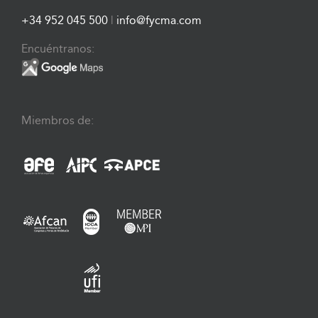
+34 952 045 500
|
info@fycma.com
Encuéntranos:
Miembros de: