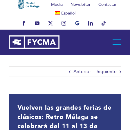
Saltar
Media
Newsletter
Contactar
al
Español
contenido
Facebook
YouTube
X
Instagram
MyBusiness
LinkedIn
Tiktok
Anterior
Siguiente
Vuelven las grandes ferias de
clásicos: Retro Málaga se
celebrará del 11 al 13 de