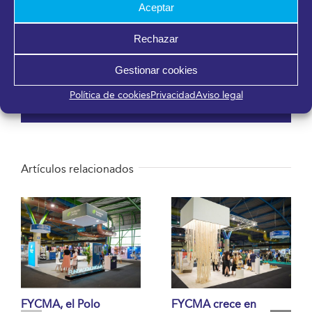
Aceptar
Rechazar
Gestionar cookies
¡Comparte en tus redes sociales!
Política de cookies
Privacidad
Aviso legal
Facebook
X
LinkedIn
WhatsApp
Telegram
Pinterest
Correo
electrónico
Artículos relacionados
FYCMA, el Polo
FYCMA crece en