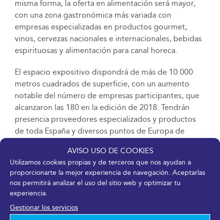
misma forma, la oferta en alimentación será mayor,
con una zona gastronómica más variada con
empresas especializadas en productos gourmet,
vinos, cervezas nacionales e internacionales, bebidas
espirituosas y alimentación para canal horeca.
El espacio expositivo dispondrá de más de 10.000
metros cuadrados de superficie, con un aumento
notable del número de empresas participantes, que
alcanzaron las 180 en la edición de 2018. Tendrán
presencia proveedores especializados y productos
de toda España y diversos puntos de Europa de
otros segmentos como playas, mobiliario y
AVISO USO DE COOKIES
decoración, lavandería e higiene, climatización o
Utilizamos cookies propias y de terceros que nos ayudan a
distribución automática, entre otros.
proporcionarte la mejor experiencia de navegación. Aceptarlas
nos permitirá analizar el uso del sitio web y optimizar tu
DESCARGAR EN PDF
experiencia.
Gestionar los servicios
22 agosto, 2018