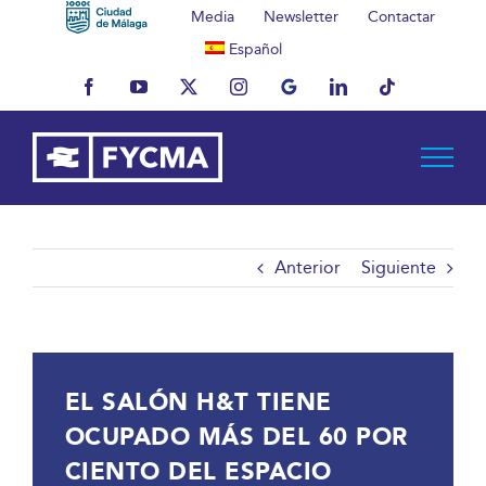
Saltar
Media
Newsletter
Contactar
al
Español
contenido
Facebook
YouTube
X
Instagram
MyBusiness
LinkedIn
Tiktok
Anterior
Siguiente
EL SALÓN H&T TIENE
OCUPADO MÁS DEL 60 POR
CIENTO DEL ESPACIO