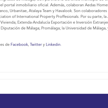
es el portal inmobiliario oficial. Además, colaboran Aedas Home
nco, Urbanitae, Atalaya Team y Havalook. Son colaboradores 
ion of International Property Proffesionals. Por su parte, la
y Vivienda; Extenda-Andalucía Exportación e Inversión Extranje
; la Diputación de Málaga; Promálaga; la Universidad de Málag
iles de
Facebook
,
Twitter
y
Linkedin
.