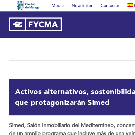
Saltar
Media
Newsletter
Contactar
al
contenido
Activos alternativos, sostenibilid
que protagonizarán Simed
Simed, Salón Inmobiliario del Mediterráneo, concent
de un amplio programa que incluye más de una vein