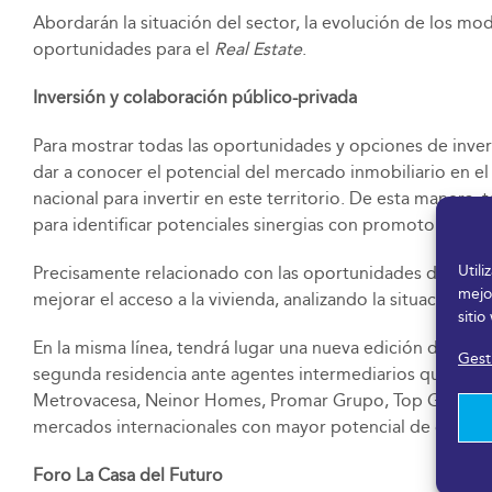
Abordarán la situación del sector, la evolución de los mode
oportunidades para el
Real Estate
.
Inversión y colaboración público-privada
Para mostrar todas las oportunidades y opciones de invers
dar a conocer el potencial del mercado inmobiliario en el 
nacional para invertir en este territorio. De esta manera,
para identificar potenciales sinergias con promotores, co
Util
Precisamente relacionado con las oportunidades de colabo
mejo
mejorar el acceso a la vivienda, analizando la situación a
sitio
En la misma línea, tendrá lugar una nueva edición de la 
Gesti
segunda residencia ante agentes intermediarios que trabaj
Metrovacesa, Neinor Homes, Promar Grupo, Top Gestión y
mercados internacionales con mayor potencial de compra 
Foro La Casa del Futuro