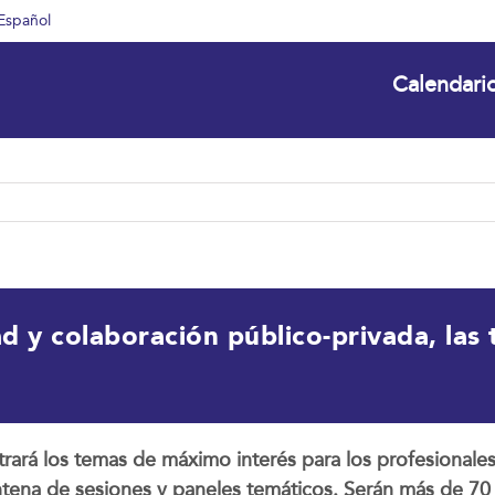
Español
Calendari
ad y colaboración público-privada, las
rará los temas de máximo interés para los profesionales 
tena de sesiones y paneles temáticos. Serán más de 70