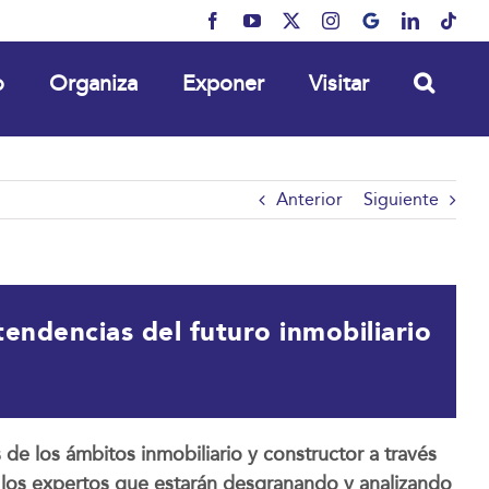
Facebook
YouTube
X
Instagram
MyBusiness
LinkedIn
Tikt
o
Organiza
Exponer
Visitar
Anterior
Siguiente
 tendencias del futuro inmobiliario
de los ámbitos inmobiliario y constructor a través
 los expertos que estarán desgranando y analizando