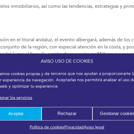
los inmobiliarios, así como las tendencias, estrategias y princi
ión en el litoral andaluz, el evento albergará, además de los
conjunto de la región, con especial atención en la costa, y po
 tendrá lugar el foro de acción de inversión en Málaga, su pro
nstructores e inversores.
AVISO USO DE COOKIES
izamos cookies propias y de terceros que nos ayudan a proporcionarte l
ración público-privada, cabe destacar un panel temático en e
r experiencia de navegación. Aceptarlas nos permitirá analizar el uso d
ctual, los retos de esta cooperación, el modelo de gestión y lo
 web y optimizar tu experiencia.
convocatoria Primes Homes Summit, una iniciativa en la que pr
onar los servicios
an para clientes internacionales. Participarán Aedas Homes, Es
 Verde Property Group. Reino Unido, Alemania, Suiza, Dinama
Aceptar
Rechazar
Gestionar cookie
que estarán presentes en la cita.
Política de cookies
Privacidad
Aviso legal