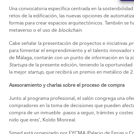
Una convocatoria específica centrada en la sostenibilidad 
retos de la edificación, las nuevas opciones de automatiz
formas para crear espacios arquitectónicos. También se ha
metaverso o el uso de
blockchain
.
Cabe señalar la presentación de proyectos e iniciativas
pr
para fomentar el emprendimiento y el talento innovador en
de Málaga, contarán con un punto de información en la zo
Startups
de la presente edición, teniendo la oportunidad 
la mejor
startup
, que recibirá un premio en metálico de 2
Asesoramiento y charlas sobre el proceso de compra
Junto al programa profesional, el salón congrega una ofer
compradores en la toma de decisiones que pueden afectar 
compra de un inmueble -pasos a seguir, trámites y costes a
nido que eres’, Koldo Monreal.
Simed está organizado por FYCMA (Palacio de Ferias y Co