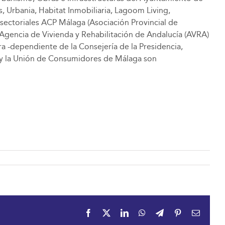
s, Urbania, Habitat Inmobiliaria, Lagoom Living,
sectoriales ACP Málaga (Asociación Provincial de
 Agencia de Vivienda y Rehabilitación de Andalucía (AVRA)
ra -dependiente de la Consejería de la Presidencia,
a, y la Unión de Consumidores de Málaga son
Facebook
X
LinkedIn
WhatsApp
Telegram
Pinterest
Correo
electrón